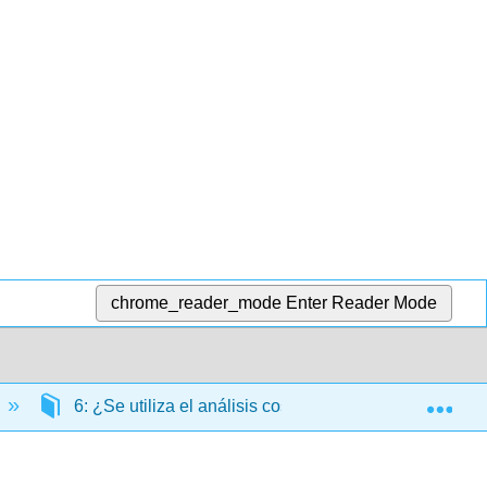
chrome_reader_mode
Enter Reader Mode
Exp
6: ¿Se utiliza el análisis costo-volumen-beneficio pa