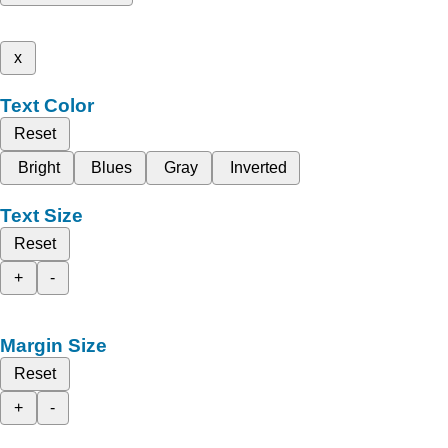
x
Text Color
Reset
Bright
Blues
Gray
Inverted
Text Size
Reset
+
-
Margin Size
Reset
+
-