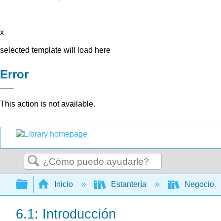
x
selected template will load here
Error
This action is not available.
Buscar
Expandir/contraer jerarquía global
Inicio
Estantería
Negocio
6.1: Introducción