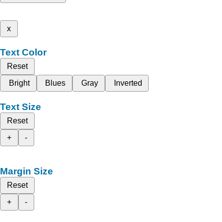
x
Text Color
Reset
Bright
Blues
Gray
Inverted
Text Size
Reset
+
-
Margin Size
Reset
+
-