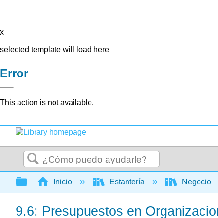
x
selected template will load here
Error
This action is not available.
Buscar
Expandir/contraer jerarquía global
Inicio
Estantería
Negocio
9.6: Presupuestos en Organizaci