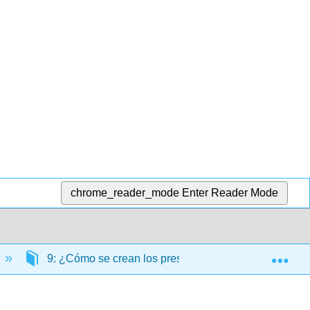
chrome_reader_mode
Enter Reader Mode
Exp
9: ¿Cómo se crean los presupuestos operativos?