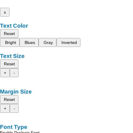
x
Text Color
Reset
Bright
Blues
Gray
Inverted
Text Size
Reset
+
-
Margin Size
Reset
+
-
Font Type
Enable Dyslexic Font