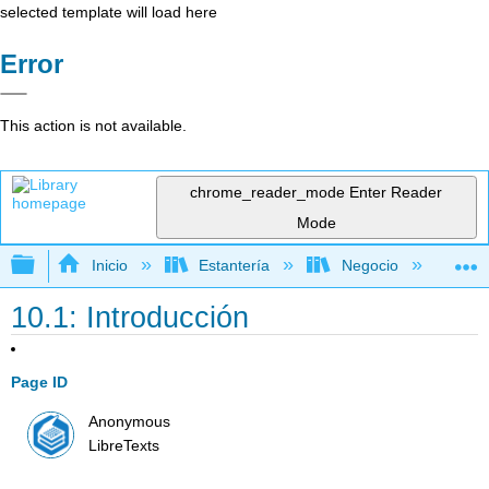
selected template will load here
Error
This action is not available.
chrome_reader_mode
Enter Reader
Mode
Expandir/contraer jerarquía global
Inicio
Estantería
Negocio
Con
10.1: Introducción
Page ID
Anonymous
LibreTexts