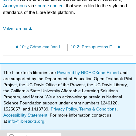
Anonymous
via
source content
that was edited to the style and
standards of the LibreTexts platform.
Volver arriba
10: ¿Cómo evalúan los gerentes el desempeño mediante análisis de varianza de costos?
10.2: Presupuestos Flexibles
The LibreTexts libraries are
Powered by NICE CXone Expert
and
are supported by the Department of Education Open Textbook Pilot
Project, the UC Davis Office of the Provost, the UC Davis Library,
the California State University Affordable Learning Solutions
Program, and Merlot. We also acknowledge previous National
Science Foundation support under grant numbers 1246120,
1525057, and 1413739.
Privacy Policy
.
Terms & Conditions
.
Accessibility Statement
. For more information contact us
at
info@libretexts.org
.