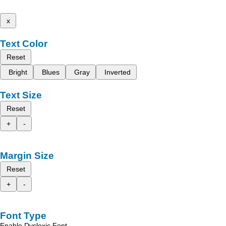
x
Text Color
Reset
Bright
Blues
Gray
Inverted
Text Size
Reset
+
-
Margin Size
Reset
+
-
Font Type
Enable Dyslexic Font