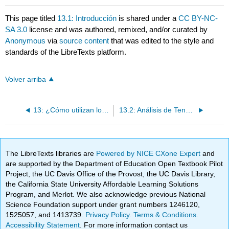
This page titled
13.1: Introducción
is shared under a
CC BY-NC-
SA 3.0
license and was authored, remixed, and/or curated by
Anonymous
via
source content
that was edited to the style and
standards of the LibreTexts platform.
Volver arriba
13: ¿Cómo utilizan los gerentes las medidas de desempeño financiero y no financiero?
13.2: Análisis de Tendencia de los Estados Financieros
The LibreTexts libraries are
Powered by NICE CXone Expert
and
are supported by the Department of Education Open Textbook Pilot
Project, the UC Davis Office of the Provost, the UC Davis Library,
the California State University Affordable Learning Solutions
Program, and Merlot. We also acknowledge previous National
Science Foundation support under grant numbers 1246120,
1525057, and 1413739.
Privacy Policy
.
Terms & Conditions
.
Accessibility Statement
. For more information contact us