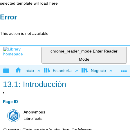
selected template will load here
Error
This action is not available.
chrome_reader_mode
Enter Reader
Mode
Expandir/contraer jerarquía global
Inicio
Estantería
Negocio
Con
13.1: Introducción
Page ID
Anonymous
LibreTexts