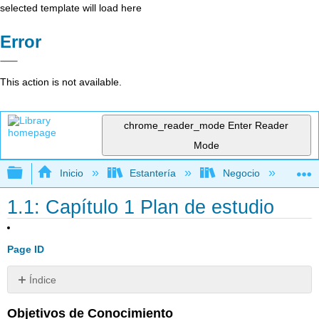
selected template will load here
Error
This action is not available.
chrome_reader_mode
Enter Reader
Mode
Expandir/contraer jerarquía global
Inicio
Estantería
Negocio
Con
1.1: Capítulo 1 Plan de estudio
Page ID
Índice
Sin
encabezados
Objetivos de Conocimiento