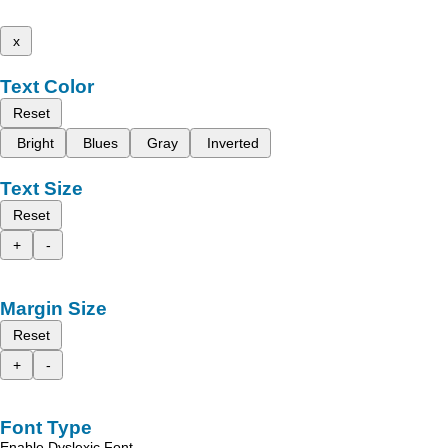
x
Text Color
Reset
Bright
Blues
Gray
Inverted
Text Size
Reset
+
-
Margin Size
Reset
+
-
Font Type
Enable Dyslexic Font