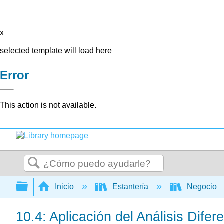
x
selected template will load here
Error
This action is not available.
Buscar
Expandir/contraer jerarquía global
Inicio
Estantería
Negocio
10.4: Aplicación del Análisis Difer