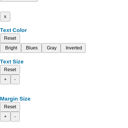
x
Text Color
Reset
Bright
Blues
Gray
Inverted
Text Size
Reset
+
-
Margin Size
Reset
+
-