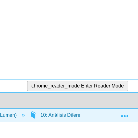
chrome_reader_mode
Enter Reader Mode
Exp
 (Lumen)
10: Análisis Diferencial (o Costos Relevante