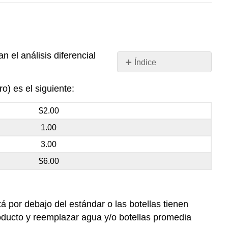
n el análisis diferencial
Índice
Aplicación
o) es el siguiente:
del
análisis
$2.00
diferencial
a
1.00
la
3.00
calidad
$6.00
 por debajo del estándar o las botellas tienen
roducto y reemplazar agua y/o botellas promedia