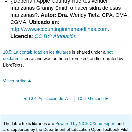
¿Deberían Apple Country Huertos vender
manzanas Granny Smith o hacer sidra de esas
manzanas?.
Autor: Dra.
Wendy Tietz, CPA, CMA,
CGMA.
Ubicado en
:
http://www.accountingintheheadlines.com
.
Licencia
:
CC BY: Atribución
10.5: La contabilidad en los titulares
is shared under a
not
declared
license and was authored, remixed, and/or curated by
LibreTexts.
Volver arriba
10.4: Aplicación del Análisis Diferencial a las Decisiones de Calidad
10.6: Glosario
The LibreTexts libraries are
Powered by NICE CXone Expert
and
are supported by the Department of Education Open Textbook Pilot