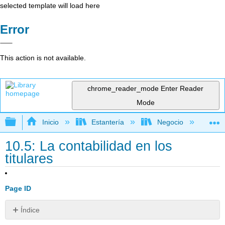
selected template will load here
Error
This action is not available.
chrome_reader_mode
Enter Reader
Mode
Expandir/contraer jerarquía global
Inicio
Estantería
Negocio
Con
10.5: La contabilidad en los
titulares
Page ID
Índice
¿Deberían