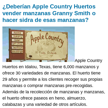
Apple
¿Deberían Apple Country Huertos
Country
vender manzanas Granny Smith o
Huertos
hacer sidra de esas manzanas?
vender
manzanas
Granny
Smith
o
hacer
sidra
de
esas
Apple Country
manzanas?
Huertos en Idalou, Texas, tiene 6,000 manzanos y
ofrece 30 variedades de manzanas. El huerto tiene
29 años y permite a los clientes recoger sus propias
manzanas o comprar manzanas pre-recogidas.
Además de la recolección de manzanas y manzanas,
el huerto ofrece paseos en heno, almuerzo,
calabazas y una variedad de otros artículos.