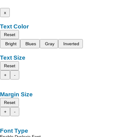
x
Text Color
Reset
Bright
Blues
Gray
Inverted
Text Size
Reset
+
-
Margin Size
Reset
+
-
Font Type
Enable Dyslexic Font