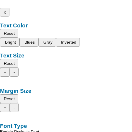
x
Text Color
Reset
Bright
Blues
Gray
Inverted
Text Size
Reset
+
-
Margin Size
Reset
+
-
Font Type
Enable Dyslexic Font