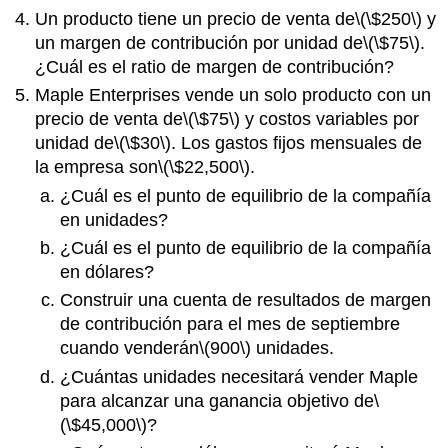
Un producto tiene un precio de venta de
\(\$250\)
y
un margen de contribución por unidad de
\(\$75\)
.
¿Cuál es el ratio de margen de contribución?
Maple Enterprises vende un solo producto con un
precio de venta de
\(\$75\)
y costos variables por
unidad de
\(\$30\)
. Los gastos fijos mensuales de
la empresa son
\(\$22,500\)
.
¿Cuál es el punto de equilibrio de la compañía
en unidades?
¿Cuál es el punto de equilibrio de la compañía
en dólares?
Construir una cuenta de resultados de margen
de contribución para el mes de septiembre
cuando venderán
\(900\)
unidades.
¿Cuántas unidades necesitará vender Maple
para alcanzar una ganancia objetivo de
\
(\$45,000\)
?