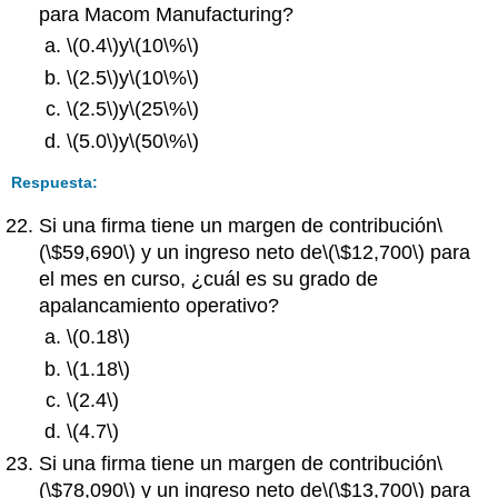
para Macom Manufacturing?
\(0.4\)
y
\(10\%\)
\(2.5\)
y
\(10\%\)
\(2.5\)
y
\(25\%\)
\(5.0\)
y
\(50\%\)
Respuesta:
Si una firma tiene un margen de contribución
\
(\$59,690\)
y un ingreso neto de
\(\$12,700\)
para
el mes en curso, ¿cuál es su grado de
apalancamiento operativo?
\(0.18\)
\(1.18\)
\(2.4\)
\(4.7\)
Si una firma tiene un margen de contribución
\
(\$78,090\)
y un ingreso neto de
\(\$13,700\)
para