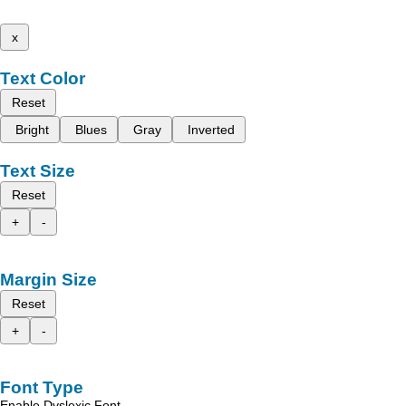
x
Text Color
Reset
Bright
Blues
Gray
Inverted
Text Size
Reset
+
-
Margin Size
Reset
+
-
Font Type
Enable Dyslexic Font