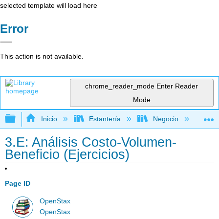
selected template will load here
Error
This action is not available.
chrome_reader_mode
Enter Reader
Mode
Expandir/contraer jerarquía global
Inicio
Estantería
Negocio
Con
3.E: Análisis Costo-Volumen-
Beneficio (Ejercicios)
Page ID
OpenStax
OpenStax