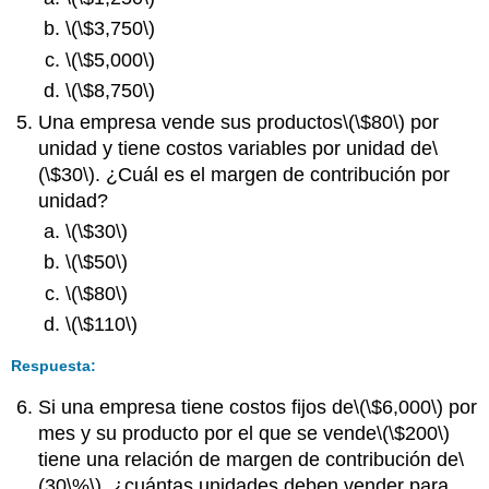
\(\$3,750\)
\(\$5,000\)
\(\$8,750\)
Una empresa vende sus productos
\(\$80\)
por
unidad y tiene costos variables por unidad de
\
(\$30\)
. ¿Cuál es el margen de contribución por
unidad?
\(\$30\)
\(\$50\)
\(\$80\)
\(\$110\)
Respuesta:
Si una empresa tiene costos fijos de
\(\$6,000\)
por
mes y su producto por el que se vende
\(\$200\)
tiene una relación de margen de contribución de
\
(30\%\)
, ¿cuántas unidades deben vender para