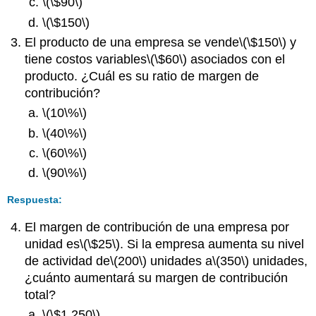
\(\$90\)
\(\$150\)
El producto de una empresa se vende
\(\$150\)
y
tiene costos variables
\(\$60\)
asociados con el
producto. ¿Cuál es su ratio de margen de
contribución?
\(10\%\)
\(40\%\)
\(60\%\)
\(90\%\)
Respuesta:
El margen de contribución de una empresa por
unidad es
\(\$25\)
. Si la empresa aumenta su nivel
de actividad de
\(200\)
unidades a
\(350\)
unidades,
¿cuánto aumentará su margen de contribución
total?
\(\$1,250\)