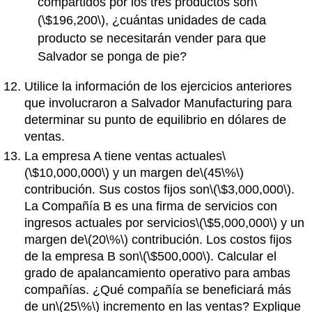
compartidos por los tres productos son
\
(\$196,200\)
, ¿cuántas unidades de cada
producto se necesitarán vender para que
Salvador se ponga de pie?
Utilice la información de los ejercicios anteriores
que involucraron a Salvador Manufacturing para
determinar su punto de equilibrio en dólares de
ventas.
La empresa A tiene ventas actuales
\
(\$10,000,000\)
y un margen de
\(45\%\)
contribución. Sus costos fijos son
\(\$3,000,000\)
.
La Compañía B es una firma de servicios con
ingresos actuales por servicios
\(\$5,000,000\)
y un
margen de
\(20\%\)
contribución. Los costos fijos
de la empresa B son
\(\$500,000\)
. Calcular el
grado de apalancamiento operativo para ambas
compañías. ¿Qué compañía se beneficiará más
de un
\(25\%\)
incremento en las ventas? Explique