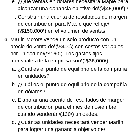
¿Qué ventas en dólares necesitará Maple para
alcanzar una ganancia objetivo de
\(\$45,000\)
?
Construir una cuenta de resultados de margen
de contribución para Maple que refleje
\
(\$150,000\)
en el volumen de ventas
Marlin Motors vende un solo producto con un
precio de venta de
\(\$400\)
con costos variables
por unidad de
\(\$160\)
. Los gastos fijos
mensuales de la empresa son
\(\$36,000\)
.
¿Cuál es el punto de equilibrio de la compañía
en unidades?
¿Cuál es el punto de equilibrio de la compañía
en dólares?
Elaborar una cuenta de resultados de margen
de contribución para el mes de noviembre
cuando venderán
\(130\)
unidades.
¿Cuántas unidades necesitará vender Marlin
para lograr una ganancia objetivo de
\