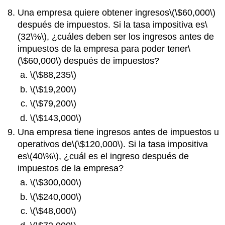
Una empresa quiere obtener ingresos
\(\$60,000\)
después de impuestos. Si la tasa impositiva es
\
(32\%\)
, ¿cuáles deben ser los ingresos antes de
impuestos de la empresa para poder tener
\
(\$60,000\)
después de impuestos?
\(\$88,235\)
\(\$19,200\)
\(\$79,200\)
\(\$143,000\)
Una empresa tiene ingresos antes de impuestos u
operativos de
\(\$120,000\)
. Si la tasa impositiva
es
\(40\%\)
, ¿cuál es el ingreso después de
impuestos de la empresa?
\(\$300,000\)
\(\$240,000\)
\(\$48,000\)