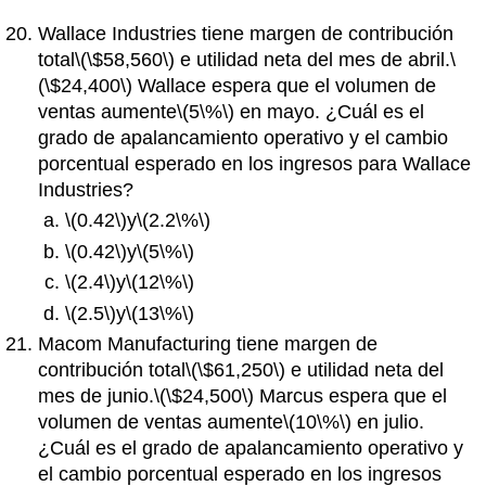
Wallace Industries tiene margen de contribución
total
\(\$58,560\)
e utilidad neta del mes de abril.
\
(\$24,400\)
Wallace espera que el volumen de
ventas aumente
\(5\%\)
en mayo. ¿Cuál es el
grado de apalancamiento operativo y el cambio
porcentual esperado en los ingresos para Wallace
Industries?
\(0.42\)
y
\(2.2\%\)
\(0.42\)
y
\(5\%\)
\(2.4\)
y
\(12\%\)
\(2.5\)
y
\(13\%\)
Macom Manufacturing tiene margen de
contribución total
\(\$61,250\)
e utilidad neta del
mes de junio.
\(\$24,500\)
Marcus espera que el
volumen de ventas aumente
\(10\%\)
en julio.
¿Cuál es el grado de apalancamiento operativo y
el cambio porcentual esperado en los ingresos