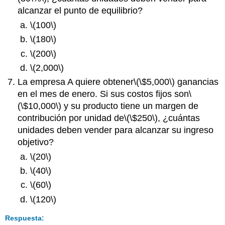
alcanzar el punto de equilibrio?
\(100\)
\(180\)
\(200\)
\(2,000\)
La empresa A quiere obtener
\(\$5,000\)
ganancias
en el mes de enero. Si sus costos fijos son
\
(\$10,000\)
y su producto tiene un margen de
contribución por unidad de
\(\$250\)
, ¿cuántas
unidades deben vender para alcanzar su ingreso
objetivo?
\(20\)
\(40\)
\(60\)
\(120\)
Respuesta: