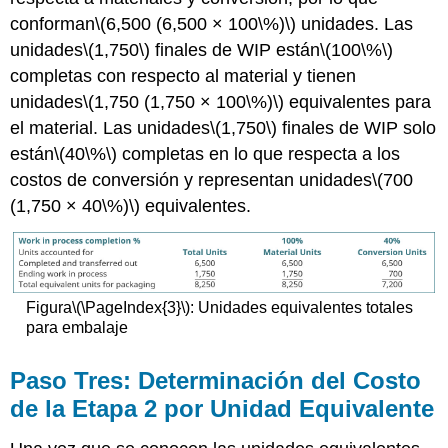
conforman
\(6,500 (6,500 × 100\%)\)
unidades. Las
unidades
\(1,750\)
finales de WIP están
\(100\%\)
completas con respecto al material y tienen
unidades
\(1,750 (1,750 × 100\%)\)
equivalentes para
el material. Las unidades
\(1,750\)
finales de WIP solo
están
\(40\%\)
completas en lo que respecta a los
costos de conversión y representan unidades
\(700
(1,750 × 40\%)\)
equivalentes.
Figura
\(\PageIndex{3}\)
: Unidades equivalentes totales
para embalaje
Paso Tres: Determinación del Costo
de la Etapa 2 por Unidad Equivalente