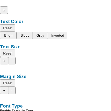
x
Text Color
Reset
Bright
Blues
Gray
Inverted
Text Size
Reset
+
-
Margin Size
Reset
+
-
Font Type
Enable Dyslexic Font