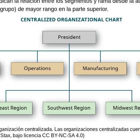
ndican la relación entre los segmentos y rama desde la a
grupo) de mayor rango en la parte superior.
ganización centralizada. Las organizaciones centralizadas cue
enStax, bajo licencia CC BY-NC-SA 4.0)