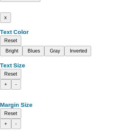
x
Text Color
Reset
Bright
Blues
Gray
Inverted
Text Size
Reset
+
-
Margin Size
Reset
+
-