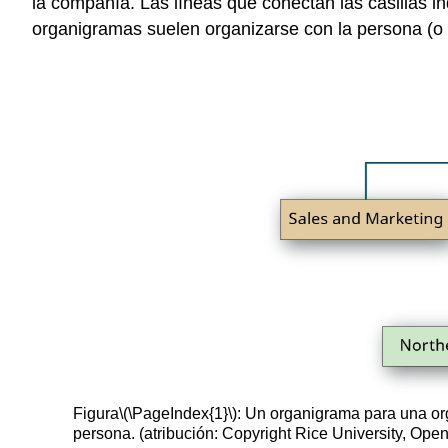
la compañía. Las líneas que conectan las casillas i
organigramas suelen organizarse con la persona (o 
Figura
\(\PageIndex{1}\)
: Un organigrama para una or
persona. (atribución: Copyright Rice University, Op