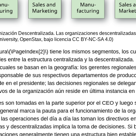
ización Descentralizada. Las organizaciones descentralizadas
University, OpenStax, bajo licencia CC BY-NC-SA 4.0)
ura
\(\PageIndex{2}\)
tiene los mismos segmentos, los cu
es entre la estructura centralizada y la descentralizada.
 cuales se basan en la geografía: los gerentes regionale
responsable de sus respectivos departamentos de producc
 en el presidente; las decisiones regionales se delegan 
vos de la organización aún reside en última instancia en
les son tomadas en la parte superior por el CEO y luego
 general marca la pauta para el funcionamiento de la or
as operaciones del día a día las toman los directivos en l
das y descentralizadas implica la toma de decisiones. Si
aciones generalmente tienen una estructura bien establ