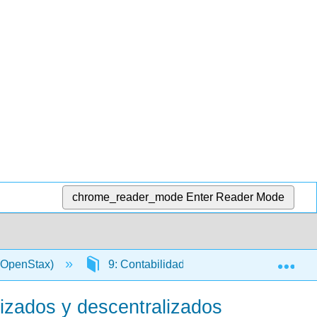
chrome_reader_mode
Enter Reader Mode
Exp
 (OpenStax)
9: Contabilidad de Responsabilidad y De
lizados y descentralizados