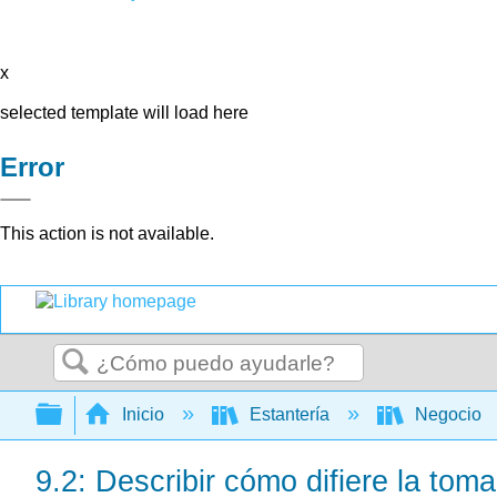
x
selected template will load here
Error
This action is not available.
Buscar
Expandir/contraer jerarquía global
Inicio
Estantería
Negocio
9.2: Describir cómo difiere la tom