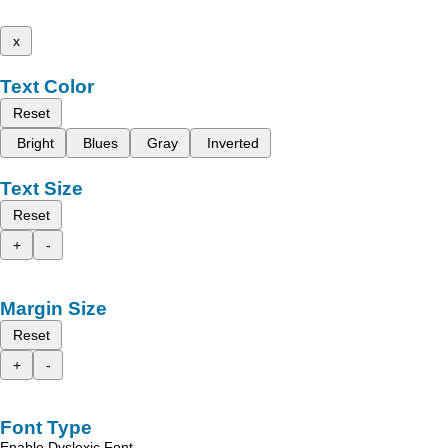
x
Text Color
Reset
Bright
Blues
Gray
Inverted
Text Size
Reset
+
-
Margin Size
Reset
+
-
Font Type
Enable Dyslexic Font