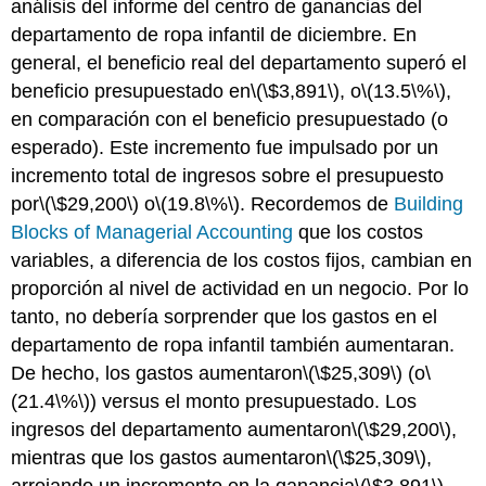
análisis del informe del centro de ganancias del
departamento de ropa infantil de diciembre. En
general, el beneficio real del departamento superó el
beneficio presupuestado en
\(\$3,891\)
, o
\(13.5\%\)
,
en comparación con el beneficio presupuestado (o
esperado). Este incremento fue impulsado por un
incremento total de ingresos sobre el presupuesto
por
\(\$29,200\)
o
\(19.8\%\)
. Recordemos de
Building
Blocks of Managerial Accounting
que los costos
variables, a diferencia de los costos fijos, cambian en
proporción al nivel de actividad en un negocio. Por lo
tanto, no debería sorprender que los gastos en el
departamento de ropa infantil también aumentaran.
De hecho, los gastos aumentaron
\(\$25,309\)
(o
\
(21.4\%\)
) versus el monto presupuestado. Los
ingresos del departamento aumentaron
\(\$29,200\)
,
mientras que los gastos aumentaron
\(\$25,309\)
,