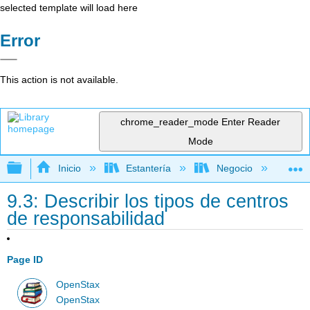
selected template will load here
Error
This action is not available.
chrome_reader_mode
Enter Reader
Mode
Expandir/contraer jerarquía global
Inicio
Estantería
Negocio
Con
9.3: Describir los tipos de centros
de responsabilidad
Page ID
OpenStax
OpenStax