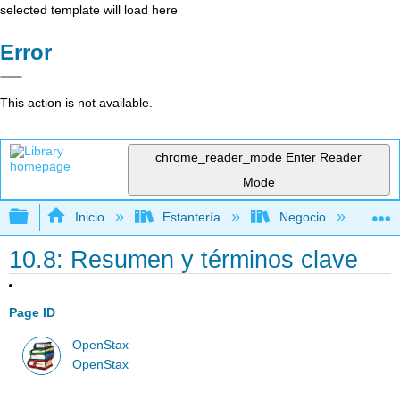
selected template will load here
Error
This action is not available.
chrome_reader_mode
Enter Reader
Mode
Expandir/contraer jerarquía global
Inicio
Estantería
Negocio
Con
10.8: Resumen y términos clave
Page ID
OpenStax
OpenStax