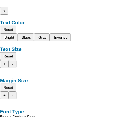
x
Text Color
Reset
Bright
Blues
Gray
Inverted
Text Size
Reset
+
-
Margin Size
Reset
+
-
Font Type
Enable Dyslexic Font