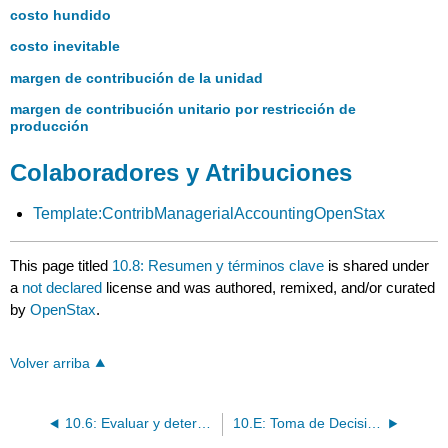
costo hundido
costo inevitable
margen de contribución de la unidad
margen de contribución unitario por restricción de
producción
Colaboradores y Atribuciones
Template:ContribManagerialAccountingOpenStax
This page titled
10.8: Resumen y términos clave
is shared under
a
not declared
license and was authored, remixed, and/or curated
by
OpenStax
.
Volver arriba
10.6: Evaluar y determinar cómo tomar decisiones cuando los recursos están restringidos
10.E: Toma de Decisiones a Corto Plazo (Ejercicios)