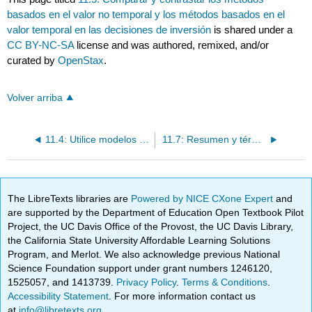
basados en el valor no temporal y los métodos basados en el
valor temporal en las decisiones de inversión
is shared under a
CC BY-NC-SA
license and was authored, remixed, and/or
curated by
OpenStax
.
Volver arriba
11.4: Utilice modelos de flujo de efectivo con descuento para tomar decisiones de inversión de capital
11.7: Resumen y términos clave
The LibreTexts libraries are
Powered by NICE CXone Expert
and
are supported by the Department of Education Open Textbook Pilot
Project, the UC Davis Office of the Provost, the UC Davis Library,
the California State University Affordable Learning Solutions
Program, and Merlot. We also acknowledge previous National
Science Foundation support under grant numbers 1246120,
1525057, and 1413739.
Privacy Policy
.
Terms & Conditions
.
Accessibility Statement
. For more information contact us
at
info@libretexts.org
.