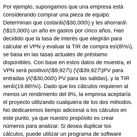
Por ejemplo, supongamos que una empresa está
considerando comprar una pieza de equipo.
Determinan que costará
\(\$30,000\)
y les ahorrará
\
(\$10,000\)
un año en gastos por cinco años. Han
decidido que la tasa de interés que elegirán para
calcular el VPN y evaluar la TIR de compra es
\(8\%\)
,
se basa en las tasas actuales de préstamo
disponibles. Con base en estos datos de muestra, el
VPN será positivo
\(\$9,927\)
(
\(\$39,927\)
PV para
entradas y
\(\$30,000\)
PV para las salidas), y la TIR
será
\(19.86\%\)
. Dado que los cálculos requieren al
menos un rendimiento del 8%, la empresa aceptaría
el proyecto utilizando cualquiera de los dos métodos.
No dedicaremos tiempo adicional a los cálculos en
este punto, ya que nuestro propósito es crear
números para analizar. Si desea duplicar los
cálculos, puede utilizar un programa de software