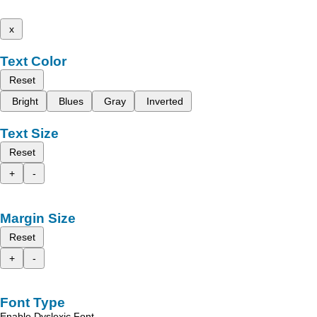
x
Text Color
Reset
Bright
Blues
Gray
Inverted
Text Size
Reset
+
-
Margin Size
Reset
+
-
Font Type
Enable Dyslexic Font