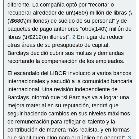
diferente. La compañía optó por “recortar o
recuperar alrededor de un
\(450\)
millón de libras (
\
(\$680\)
millones) de sueldo de su personal” y de
paquetes de pago anteriores “otro
\(140\)
millón de
libras (
\(\$212\)
millones)”.
2
En lugar de reducir
otras áreas de su presupuesto de capital,
Barclays decidió cubrir sus multas y demandas
recortando la compensación de los empleados.
El escándalo del LIBOR involucró a varios bancos
internacionales y sacudió a la comunidad bancaria
internacional. Una revisión independiente de
Barclays informó que “si Barclays va a lograr una
mejora material en su reputación, tendrá que
seguir haciendo cambios en sus niveles máximos
de remuneración para reflejar el talento y la
contribución de manera más realista, y en formas
que signifiquen algo para el público en general”.
3