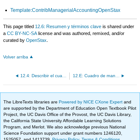
Template:ContribManagerialAccountingOpenStax
This page titled
12.6: Resumen y términos clave
is shared under
a
CC BY-NC-SA
license and was authored, remixed, and/or
curated by
OpenStax
.
Volver arriba
12.4: Describir el cuadro de mando equilibrado y explicar cómo se usa
12.E: Cuadro de mando integral y otras medidas de desempeño (ejercicios)
The LibreTexts libraries are
Powered by NICE CXone Expert
and
are supported by the Department of Education Open Textbook Pilot
Project, the UC Davis Office of the Provost, the UC Davis Library,
the California State University Affordable Learning Solutions
Program, and Merlot. We also acknowledge previous National
Science Foundation support under grant numbers 1246120,
1525057, and 1413739.
Privacy Policy
.
Terms & Conditions
.