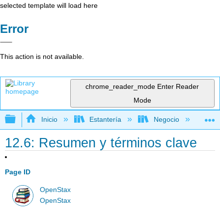
selected template will load here
Error
This action is not available.
chrome_reader_mode
Enter Reader
Mode
Expandir/contraer jerarquía global
Inicio
Estantería
Negocio
Con
12.6: Resumen y términos clave
Page ID
OpenStax
OpenStax