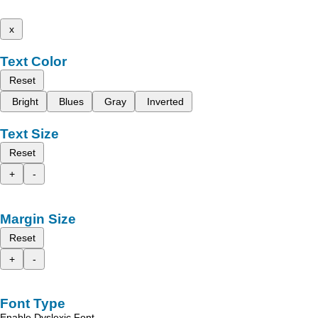
x
Text Color
Reset
Bright
Blues
Gray
Inverted
Text Size
Reset
+
-
Margin Size
Reset
+
-
Font Type
Enable Dyslexic Font