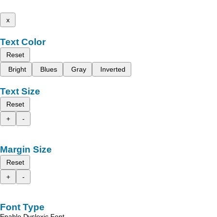
x
Text Color
Reset
Bright
Blues
Gray
Inverted
Text Size
Reset
+
-
Margin Size
Reset
+
-
Font Type
Enable Dyslexic Font