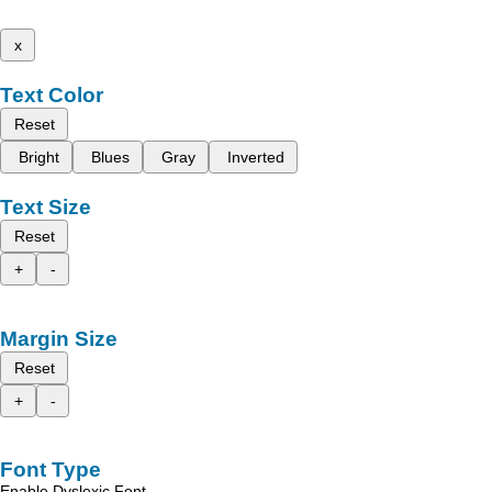
x
Text Color
Reset
Bright
Blues
Gray
Inverted
Text Size
Reset
+
-
Margin Size
Reset
+
-
Font Type
Enable Dyslexic Font