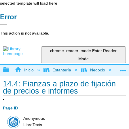
selected template will load here
Error
This action is not available.
chrome_reader_mode
Enter Reader
Mode
Expandir/contraer jerarquía global
Inicio
Estantería
Negocio
Con
14.4: Fianzas a plazo de fijación
de precios e informes
Page ID
Anonymous
LibreTexts