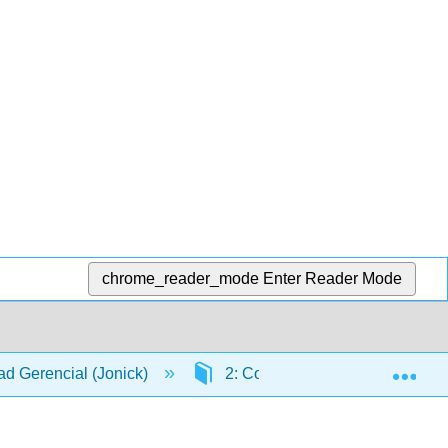
chrome_reader_mode
Enter Reader Mode
Exp
dad Gerencial (Jonick)
2: Costeo de Órden de Trabajo