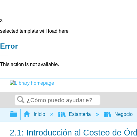
x
selected template will load here
Error
This action is not available.
Buscar
Expandir/contraer jerarquía global
Inicio
Estantería
Negocio
2.1: Introducción al Costeo de Ór