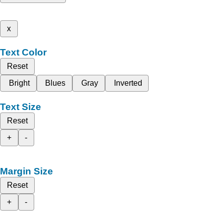
x
Text Color
Reset
Bright
Blues
Gray
Inverted
Text Size
Reset
+
-
Margin Size
Reset
+
-