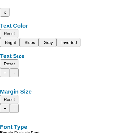
x
Text Color
Reset
Bright
Blues
Gray
Inverted
Text Size
Reset
+
-
Margin Size
Reset
+
-
Font Type
Enable Dyslexic Font