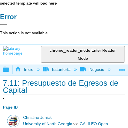
selected template will load here
Error
This action is not available.
chrome_reader_mode
Enter Reader
Mode
Expandir/contraer jerarquía global
Inicio
Estantería
Negocio
Con
7.11: Presupuesto de Egresos de
Capital
Page ID
Christine Jonick
University of North Georgia
via
GALILEO Open