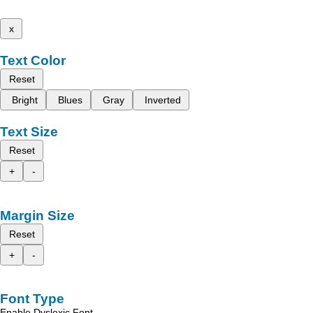
x
Text Color
Reset
Bright
Blues
Gray
Inverted
Text Size
Reset
+
-
Margin Size
Reset
+
-
Font Type
Enable Dyslexic Font