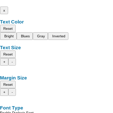
x
Text Color
Reset
Bright
Blues
Gray
Inverted
Text Size
Reset
+
-
Margin Size
Reset
+
-
Font Type
Enable Dyslexic Font