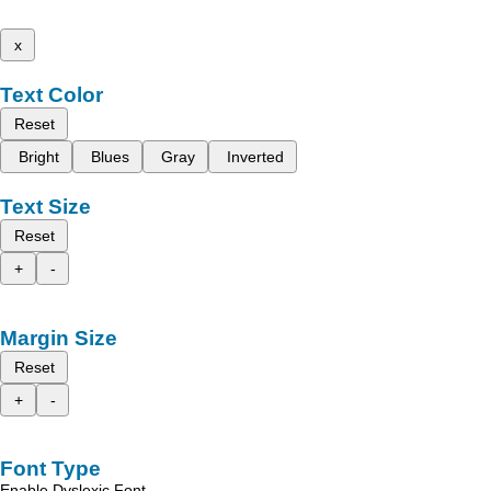
x
Text Color
Reset
Bright
Blues
Gray
Inverted
Text Size
Reset
+
-
Margin Size
Reset
+
-
Font Type
Enable Dyslexic Font