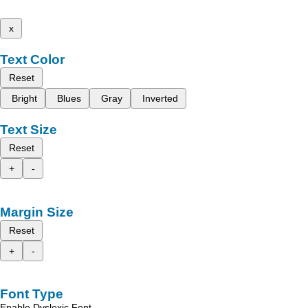
x
Text Color
Reset
Bright
Blues
Gray
Inverted
Text Size
Reset
+
-
Margin Size
Reset
+
-
Font Type
Enable Dyslexic Font