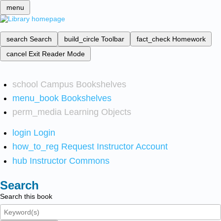
menu
search
Search
build_circle
Toolbar
fact_check
Homework
cancel
Exit Reader Mode
school
Campus Bookshelves
menu_book
Bookshelves
perm_media
Learning Objects
login
Login
how_to_reg
Request Instructor Account
hub
Instructor Commons
Search
Search this book