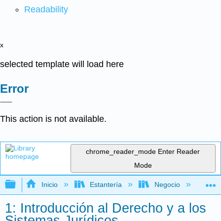
Readability
x
selected template will load here
Error
This action is not available.
chrome_reader_mode
Enter Reader
Mode
Expandir/contraer jerarquía global
Inicio
Estantería
Negocio
De
1: Introducción al Derecho y a los
Sistemas Jurídicos