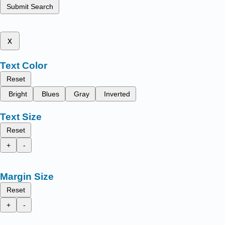
Submit Search
x
Text Color
Reset
Bright
Blues
Gray
Inverted
Text Size
Reset
+
-
Margin Size
Reset
+
-