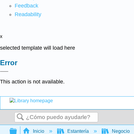
Feedback
Readability
x
selected template will load here
Error
This action is not available.
Buscar
Expandir/contraer jerarquía global
Inicio
Estantería
Negocio