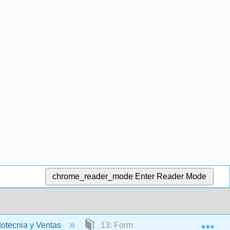
chrome_reader_mode
Enter Reader Mode
Exp
dotecnia y Ventas
13: Formularios de Negocios Híbri