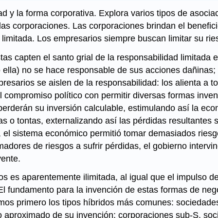
ad y la forma corporativa. Explora varios tipos de asoci
as corporaciones. Las corporaciones brindan el beneficio
 limitada. Los empresarios siempre buscan limitar su ries
stas capten el santo grial de la responsabilidad limitad
, o ella) no se hace responsable de sus acciones dañinas;
esarios se aislen de la responsabilidad: los alienta a to
compromiso político con permitir diversas formas invent
erderán su inversión calculable, estimulando así la econo
as o tontas, externalizando así las pérdidas resultantes
, el sistema económico permitió tomar demasiados riesg
madores de riesgos a sufrir pérdidas, el gobierno intervi
yente.
ios es aparentemente ilimitada, al igual que el impulso 
 El fundamento para la invención de estas formas de nego
amos primero los tipos híbridos más comunes: sociedade
co aproximado de su invención: corporaciones sub-S, soc