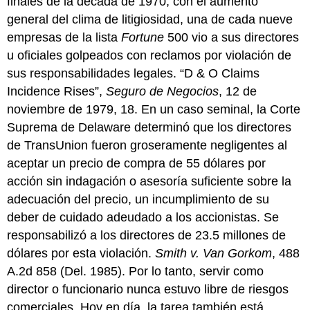
finales de la década de 1970, con el aumento
responsabilidad
general del clima de litigiosidad, una de cada nueve
social
corporativa
empresas de la lista
Fortune
500 vio a sus directores
Sarbanes-
u oficiales golpeados con reclamos por violación de
Oxley
sus responsabilidades legales. “D & O Claims
y
Incidence Rises”,
Seguro de Negocios
, 12 de
otras
tendencias
noviembre de 1979, 18. En un caso seminal, la Corte
modernas
Suprema de Delaware determinó que los directores
Prevención
de TransUnion fueron groseramente negligentes al
de
aceptar un precio de compra de 55 dólares por
Responsabilidad
Civil
acción sin indagación o asesoría suficiente sobre la
y
adecuación del precio, un incumplimiento de su
Seguros
deber de cuidado adeudado a los accionistas. Se
LLAVE
responsabilizó a los directores de 23.5 millones de
PARA
LLEVAR
dólares por esta violación.
Smith v. Van Gorkom
, 488
A.2d 858 (Del. 1985). Por lo tanto, servir como
director o funcionario nunca estuvo libre de riesgos
comerciales. Hoy en día, la tarea también está