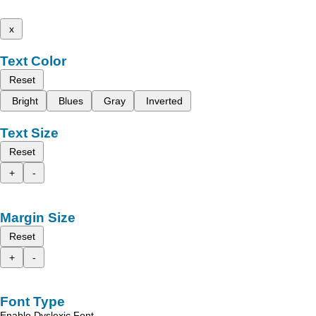
x
Text Color
Reset
Bright
Blues
Gray
Inverted
Text Size
Reset
+
-
Margin Size
Reset
+
-
Font Type
Enable Dyslexic Font