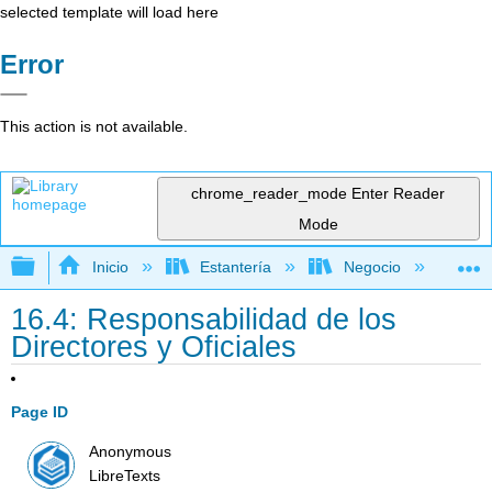
selected template will load here
Error
This action is not available.
chrome_reader_mode
Enter Reader
Mode
Expandir/contraer jerarquía global
Inicio
Estantería
Negocio
De
16.4: Responsabilidad de los
Directores y Oficiales
Page ID
Anonymous
LibreTexts