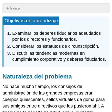
Índice
Naturaleza
Objetivos de aprendizaje
del
problema
Deber
Examinar los deberes fiduciarios adeudados
de
por los directores y funcionarios.
Lealtad
Considerar los estatutos de circunscripción.
Contratos
con
Discutir las tendencias modernas en
la
cumplimiento corporativo y deberes fiduciarios.
Corporación
Oportunidad
Corporativa
Naturaleza del problema
Deber
de
No hace mucho tiempo, los consejos de
Cuidado
administración de las grandes empresas eran
Estatutos
cuerpos quiescentes, sellos virtuales de goma para
de
circunscripción
sus amigos entre directivos que los pusieron ahí. A
y