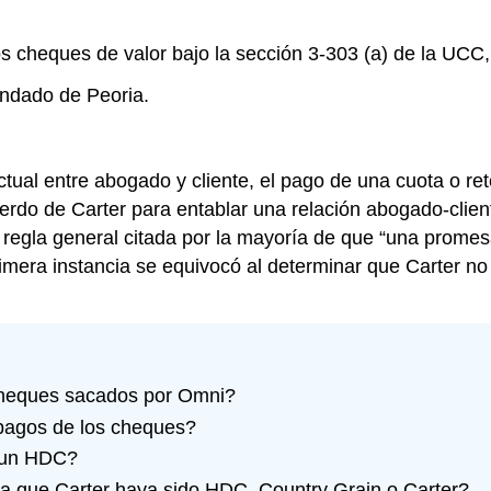
s cheques de valor bajo la sección 3-303 (a) de la UCC
Condado de Peoria.
ual entre abogado y cliente, el pago de una cuota o ret
acuerdo de Carter para entablar una relación abogado-clie
 regla general citada por la mayoría de que “una promesa
imera instancia se equivocó al determinar que Carter no 
cheques sacados por Omni?
agos de los cheques?
a un HDC?
a que Carter haya sido HDC, Country Grain o Carter?