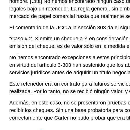
nombre. [Cita] No hemos encontrado ningún caso de I
legales bajo un retenedor. La regla general, sin emba
mercado de papel comercial hasta que realmente se r
El comentario de la UCC a la sección 303 da el sigu
“Caso # 2. X emite un cheque a Y en consideración d
emisión del cheque, es de valor sólo en la medida 
No hemos encontrado excepciones a estos principios p
en virtud del artículo 3-303 han sostenido que los 
servicios jurídicos antes de adquirir un título nego
Este retenedor era un contrato para futuros servici
realizada. Por lo tanto, no se recibió ningún valor, 
Además, en este caso, no se presentaron pruebas en 
recibir los cheques. Sin una base probatoria para co
correctamente que Carter no pudo probar que era ti