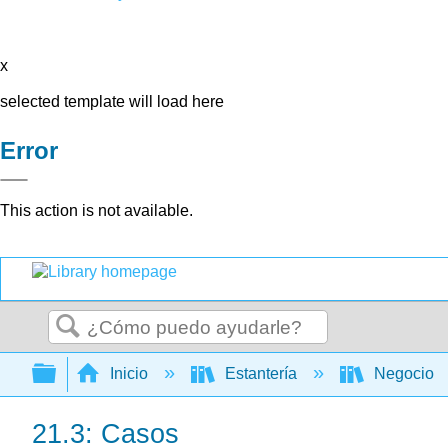
x
selected template will load here
Error
This action is not available.
Buscar
Expandir/contraer jerarquía global
Inicio
Estantería
Negocio
21.3: Casos