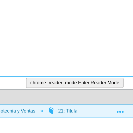
chrome_reader_mode
Enter Reader Mode
Exp
dotecnia y Ventas
21: Titular en Debido Curso y Def