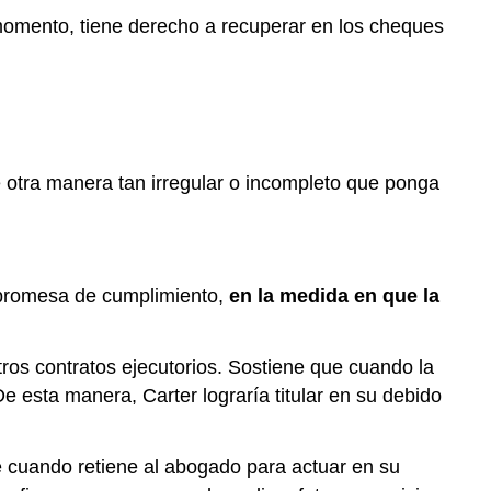
y
momento, tiene derecho a recuperar en los cheques
Normas
Comerciales
Razonables”
La
regla
del
refugio
de otra manera tan irregular o incompleto que ponga
na promesa de cumplimiento,
en la medida en que la
otros contratos ejecutorios. Sostiene que cuando la
e esta manera, Carter lograría titular en su debido
e cuando retiene al abogado para actuar en su