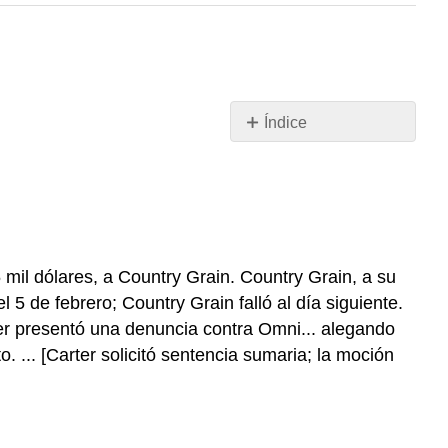
Índice
Promesa
ejecutoria
como
“Valor”
Satisfactorio
Hechos
 mil dólares, a Country Grain. Country Grain, a su
Discusión
 5 de febrero; Country Grain falló al día siguiente.
Conclusión
ter presentó una denuncia contra Omni... alegando
El
. ... [Carter solicitó sentencia sumaria; la moción
Requisito
de
“Buena
Fe