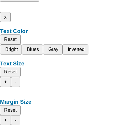
x
Text Color
Reset
Bright
Blues
Gray
Inverted
Text Size
Reset
+
-
Margin Size
Reset
+
-