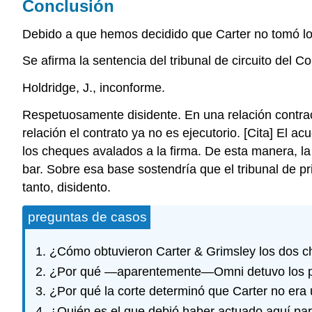
Conclusión
Debido a que hemos decidido que Carter no tomó lo
Se afirma la sentencia del tribunal de circuito del 
Holdridge, J., inconforme.
Respetuosamente disidente. En una relación contract
relación el contrato ya no es ejecutorio. [Cita] El 
los cheques avalados a la firma. De esta manera, la
bar. Sobre esa base sostendría que el tribunal de pr
tanto, disidento.
preguntas de casos
¿Cómo obtuvieron Carter & Grimsley los dos 
¿Por qué —aparentemente—Omni detuvo los p
¿Por qué la corte determinó que Carter no er
¿Quién es el que debió haber actuado aquí par