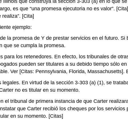
llinois que construya la sección 3-303 (a) en lo que se 
rgo, es que “una promesa ejecutoria no es valor”. [Cita] 
ealiza”. [Cita]
iente ejemplo:
e la promesa de Y de prestar servicios en el futuro. Si 
en que se cumpla la promesa.
ara los retenedores. En efecto, los tribunales de otras 
abogados pueden ser titulares a su debido tiempo sólo e
ciable. Ver [Citas: Pennsylvania, Florida, Massachusetts]
os legales. En virtud de la sección 3-303 (a) (1), se tr
y Carter no es titular en su momento.
el tribunal de primera instancia de que Carter realizara
nstatar que Carter recibió los cheques por los servicios 
tular en su momento. [Citas]