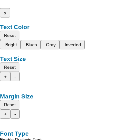
x
Text Color
Reset
Bright
Blues
Gray
Inverted
Text Size
Reset
+
-
Margin Size
Reset
+
-
Font Type
Enable Dyslexic Font