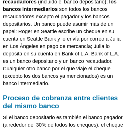
recaudadores
(incluido el banco depositario);
los
clientes
La
bancos intermediarios
son todos los bancos
Ley
recaudadores excepto el pagador y los bancos
de
depositarios. Un banco puede asumir más de un
Disponibilidad
papel: Roger en Seattle escribe un cheque en su
acelerada
de
cuenta en Seattle Bank y lo envía por correo a Julia
fondos
en Los Ángeles en pago de mercancía; Julia lo
En
deposita en su cuenta en Bank of L.A. Bank of L.A.
General
es un banco depositario y un banco recaudador.
Disposiciones
de
Cualquier otro banco por el que viaje el cheque
la
(excepto los dos bancos ya mencionados) es un
Ley
banco intermediario.
LLAVE
PARA
Proceso de cobranza entre clientes
LLEVAR
del mismo banco
Si el banco depositario es también el banco pagador
(alrededor del 30% de todos los cheques), el cheque