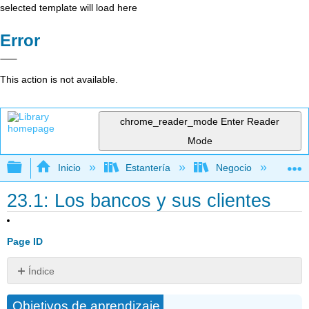
selected template will load here
Error
This action is not available.
chrome_reader_mode
Enter Reader
Mode
Expandir/contraer jerarquía global
Inicio
Estantería
Negocio
De
23.1: Los bancos y sus clientes
Page ID
Índice
El
Objetivos de aprendizaje
proceso