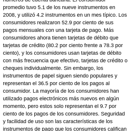
Cheques
para
promedio tuvo 5.1 de los nueve instrumentos en
el
2008, y utilizó 4.2 instrumentos en un mes típico. Los
Siglo
consumidores realizaron 52.9 por ciento de sus
XXI”
pagos mensuales con una tarjeta de pago. Más
Idea
básica
consumidores ahora tienen tarjetas de débito que
del
tarjetas de crédito (80.2 por ciento frente a 78.3 por
Acta
ciento), y los consumidores usan tarjetas de débito
de
con más frecuencia que efectivo, tarjetas de crédito o
Cheque
21
cheques individualmente. Sin embargo, los
UCC
instrumentos de papel siguen siendo populares y
Artículo
representan el 36.5 por ciento de los pagos al
4:
consumidor. La mayoría de los consumidores han
Aspectos
de
utilizado pagos electrónicos más nuevos en algún
las
momento, pero estos solo representan el 9.7 por
Operaciones
ciento de los pagos de los consumidores. Seguridad
Bancarias
y facilidad de uso son las características de los
Motivo
del
instrumentos de pago que los consumidores califican