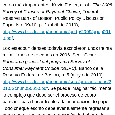
artículo
como más importantes. Kevin Foster, et al.,
The 2008
4
Survey of Consumer Payment Choice
, Federal
Bancos
cubiertos
Reserve Bank of Boston, Public Policy Discussion
Reglas
Paper No. 09-10, p. 2 (abril de 2010),
Técnicas
http://www.bos.frb.org/economic/ppdp/2009/ppdp091
Relación
0.pdf
.
con
los
Los estadounidenses todavía escribieron unos treinta
clientes
mil millones de cheques en 2006. Scott Schuh,
Problemas
Panorama general del programa Survey of
comunes
que
Consumer Payment Choice (SCPC)
, Banco de la
surgen
Reserva Federal de Boston, p. 5 (mayo de 2010).
entre
http://www.bos.frb.org/economic/cprc/presentations/2
los
bancos
010/Schuh050610.pdf
. Se puede imaginar fácilmente
y
lo complejo que debe ser el proceso de cobro
sus
bancario para hacer frente a tal inundación de papel.
clientes
Todo cheque escrito debe eventualmente regresar al
Pago
de
banco en el que se dibuja, después de haber sido