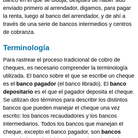
Sobregiros
enviado primero al arrendador, digamos, para pagar
Pago
la renta, luego al banco del arrendador, y de ahí a
de
través de una serie de bancos intermedios y centros
Cheques
Viejos
de cobranza.
Pago
de
Terminología
Cheques
de
Para rastrear el proceso tradicional de cobro de
Fallecidos
cheques, es necesario comprender la terminología
o
Incompetentes
utilizada. El banco sobre el que se escribe un cheque
Órdenes
es el
banco pagador
(el banco librado). El
banco
de
depositario
es el que el pagador deposita el cheque.
Detener
Se utilizan dos términos para describir los distintos
Pago
bancos que pueden manejar el cheque una vez
Deshonra
injusta
escrito: los bancos recaudadores y los bancos
Deberes
intermediarios. Todos los bancos que manejan el
de
cheque, excepto el banco pagador, son
bancos
los