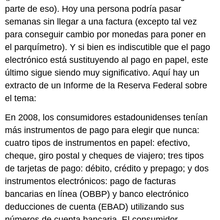
parte de eso). Hoy una persona podría pasar
Clientes
de
semanas sin llegar a una factura (excepto tal vez
Diferentes
para conseguir cambio por monedas para poner en
Bancos
el parquímetro). Y si bien es indiscutible que el pago
Movimiento
electrónico está sustituyendo al pago en papel, este
Físico
de
último sigue siendo muy significativo. Aquí hay un
Cheques
extracto de un Informe de la Reserva Federal sobre
El
el tema:
Sistema
Electrónico:
En 2008, los consumidores estadounidenses tenían
Check
más instrumentos de pago para elegir que nunca:
21
Act
cuatro tipos de instrumentos en papel: efectivo,
Justificación
cheque, giro postal y cheques de viajero; tres tipos
de
de tarjetas de pago: débito, crédito y prepago; y dos
la
instrumentos electrónicos: pago de facturas
“Ley
de
bancarias en línea (OBBP) y banco electrónico
Compensación
deducciones de cuenta (EBAD) utilizando sus
de
números de cuenta bancaria. El consumidor