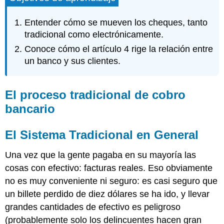
tradicional
de
Entender cómo se mueven los cheques, tanto
cobro
tradicional como electrónicamente.
bancario
Conoce cómo el artículo 4 rige la relación entre
El
Sistema
un banco y sus clientes.
Tradicional
en
General
El proceso tradicional de cobro
Terminología
bancario
Proceso
de
cobranza
El Sistema Tradicional en General
entre
clientes
Una vez que la gente pagaba en su mayoría las
del
cosas con efectivo: facturas reales. Eso obviamente
mismo
no es muy conveniente ni seguro: es casi seguro que
banco
un billete perdido de diez dólares se ha ido, y llevar
Proceso
de
grandes cantidades de efectivo es peligroso
Cobranza
(probablemente solo los delincuentes hacen gran
entre