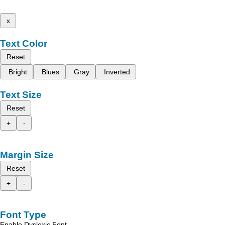
x
Text Color
Reset
Bright
Blues
Gray
Inverted
Text Size
Reset
+
-
Margin Size
Reset
+
-
Font Type
Enable Dyslexic Font