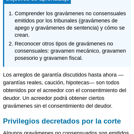
por
la
Comprender los gravámenes no consensuales
corte
emitidos por los tribunales (gravámenes de
Fijación
apego y gravámenes de sentencia) y cómo se
de
crean.
gravamen
Gravamen
Reconocer otros tipos de gravámenes no
de
consensuales: gravamen mecánico, gravamen
Sentencia
posesorio y gravamen fiscal.
Gravamen
mecánico
Visión
Los arreglos de garantía discutidos hasta ahora —
general
garantías reales, caución, hipotecas— son todos
Procedimiento
obtenidos por el acreedor con el consentimiento del
para
deudor. Un acreedor podrá obtener ciertos
Obtención
de
gravámenes sin el consentimiento del deudor.
un
Gravamen
Privilegios decretados por la corte
Mecánico
Prioridades
Algunos gravámenes no consensuados son emitidos