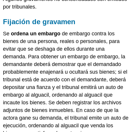
de
por tribunales.
gravámenes
mecánicos
Fijación de gravamen
Gravamen
posesorio
Se
ordena un embargo
de embargo contra los
Gravamen
Fiscal
bienes de una persona, reales o personales, para
LLAVE
evitar que se deshaga de ellos durante una
PARA
demanda. Para obtener un embargo de embargo, la
LLEVAR
demandante deberá demostrar que el demandado
probablemente enajenará u ocultará sus bienes; si el
tribunal está de acuerdo con el demandante, deberá
depositar una fianza y el tribunal emitirá un auto de
embargo al alguacil, ordenando al alguacil que
incaute los bienes. Se deben registrar los archivos
adjuntos de bienes inmuebles. En caso de que la
actora gane su demanda, el tribunal emite un auto de
ejecución, ordenando al alguacil que venda los