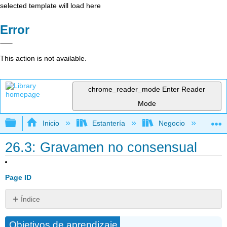
selected template will load here
Error
This action is not available.
chrome_reader_mode
Enter Reader
Mode
Expandir/contraer jerarquía global
Inicio
Estantería
Negocio
De
26.3: Gravamen no consensual
Page ID
Índice
Privilegios
Objetivos de aprendizaje
decretados