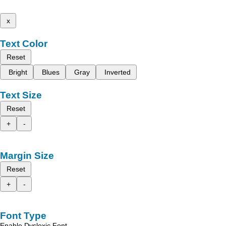
x
Text Color
Reset
Bright
Blues
Gray
Inverted
Text Size
Reset
+
-
Margin Size
Reset
+
-
Font Type
Enable Dyslexic Font