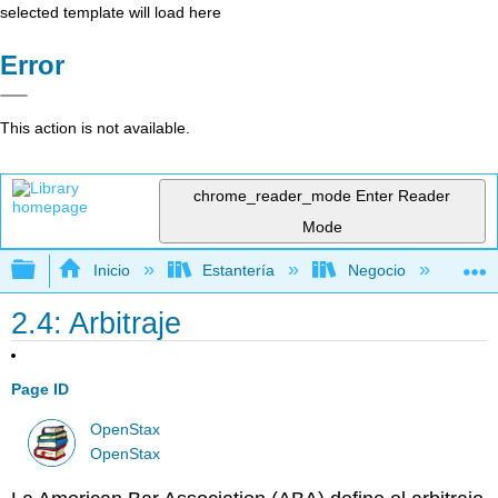
selected template will load here
Error
This action is not available.
chrome_reader_mode
Enter Reader
Mode
Expandir/contraer jerarquía global
Inicio
Estantería
Negocio
De
2.4: Arbitraje
Page ID
OpenStax
OpenStax