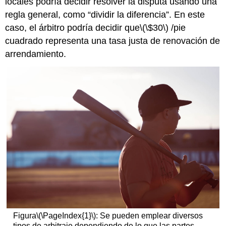
locales podría decidir resolver la disputa usando una
regla general, como “dividir la diferencia”. En este
caso, el árbitro podría decidir que
\(\$30\)
/pie
cuadrado representa una tasa justa de renovación de
arrendamiento.
Figura
\(\PageIndex{1}\)
: Se pueden emplear diversos
tipos de arbitraje dependiendo de lo que las partes