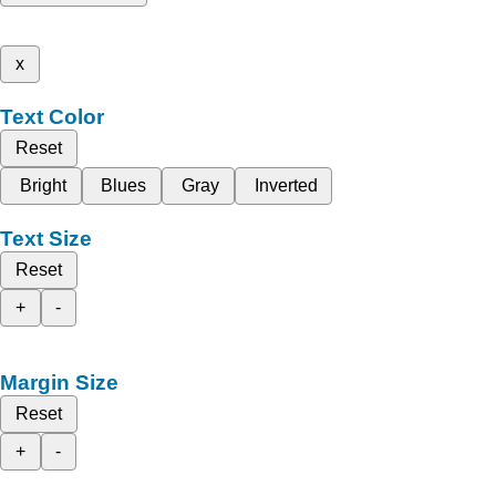
x
Text Color
Reset
Bright
Blues
Gray
Inverted
Text Size
Reset
+
-
Margin Size
Reset
+
-