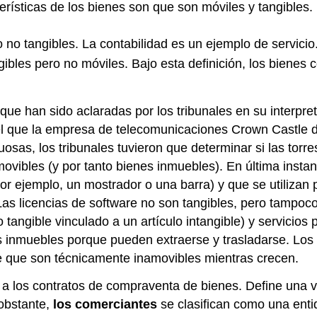
cterísticas de los bienes son que son móviles y tangible
 no tangibles. La contabilidad es un ejemplo de servicio
bles pero no móviles. Bajo esta definición, los bienes 
que han sido aclaradas por los tribunales en su interpr
el que la empresa de telecomunicaciones Crown Castle 
tuosas, los tribunales tuvieron que determinar si las tor
movibles (y por tanto bienes inmuebles). En última inst
or ejemplo, un mostrador o una barra) y que se utilizan
as licencias de software no son tangibles, pero tampoco
o tangible vinculado a un artículo intangible) y servicios 
 inmuebles porque pueden extraerse y trasladarse. Los 
de que son técnicamente inamovibles mientras crecen.
e a los contratos de compraventa de bienes. Define una 
 obstante,
los comerciantes
se clasifican como una enti