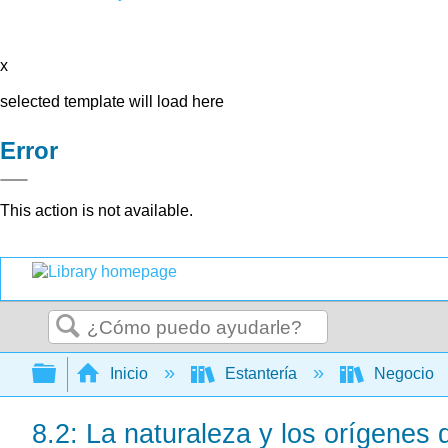
x
selected template will load here
Error
This action is not available.
Buscar
Expandir/contraer jerarquía global
Inicio
Estantería
Negocio
8.2: La naturaleza y los orígenes