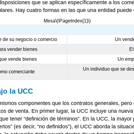
 disposiciones que se aplican específicamente a los co
ulares. Hay cuatro formas en las que una entidad puede 
Mesa
\(\PageIndex{1}\)
 de su negocio o comercio
Un vende
ara vender bienes
El
 que vende bienes
Un empl
Un individuo que se de
como comerciante
jo la UCC
 mismos componentes que los contratos generales, pero
tos de venta. En primer lugar, la UCC incluye una nuev
que tener “definición de términos”. En la UCC, la mayor 
iertos” (es decir, “no definidos”), el UCC aborda la situa