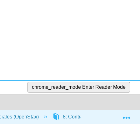
chrome_reader_mode
Enter Reader Mode
Exp
ciales (OpenStax)
8: Contratos de Venta
8.