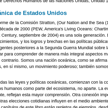
 de Derechos Humanos de las Naciones Unidas, Unidad 1
eánica de Estados Unidos
forme de la Comisión Stratton, (Our Nation and the Sea (
a década de 2000 (PEW, America's Living Oceans: Charti
 Century, septiembre de 2004) es una sola generación. 
imientos, y los logros y brechas en las políticas públi
entes posteriores a la Segunda Guerra Mundial sobre la 
ilitar para comprender de manera más integral aspectos m
o contrario. Somos una nación oceánica, como se afirma
es, en sí mismo, un movimiento poderoso; también somo
idas las leyes y políticas oceánicas, comienzan con la c
s humanos como parte del ecosistema, no aparte. La evo
, reflejan esta mayor comprensión. Otra conexión impor
as elecciones cotidianas influyen en el medio ambient
s capítulos de este libro están repletos de ejemplos, de