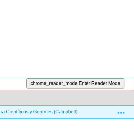
chrome_reader_mode
Enter Reader Mode
Exp
ara Científicos y Gerentes (Campbell)
Capítulos