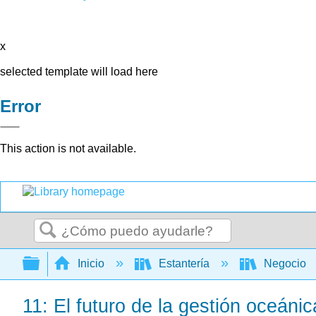
x
selected template will load here
Error
This action is not available.
Buscar
Expandir/contraer jerarquía global
Inicio
Estantería
Negocio
11: El futuro de la gestión oceánic