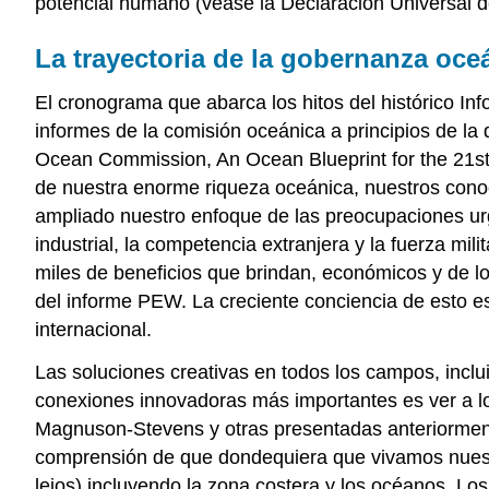
potencial humano (véase la Declaración Universal
La trayectoria de la gobernanza oc
El cronograma que abarca los hitos del histórico In
informes de la comisión oceánica a principios de l
Ocean Commission, An Ocean Blueprint for the 21st
de nuestra enorme riqueza oceánica, nuestros conoc
ampliado nuestro enfoque de las preocupaciones urg
industrial, la competencia extranjera y la fuerza m
miles de beneficios que brindan, económicos y de l
del informe PEW. La creciente conciencia de esto 
internacional.
Las soluciones creativas en todos los campos, inclu
conexiones innovadoras más importantes es ver a lo
Magnuson-Stevens y otras presentadas anteriormente
comprensión de que dondequiera que vivamos nuestr
lejos) incluyendo la zona costera y los océanos. Lo