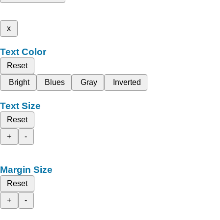
x
Text Color
Reset
Bright
Blues
Gray
Inverted
Text Size
Reset
+
-
Margin Size
Reset
+
-