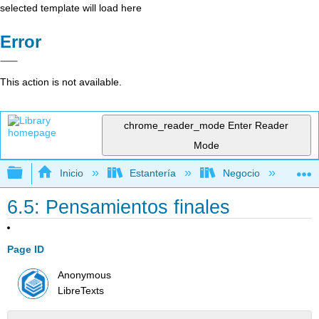
selected template will load here
Error
This action is not available.
chrome_reader_mode
Enter Reader
Mode
Expandir/contraer jerarquía global
Inicio
Estantería
Negocio
De
6.5: Pensamientos finales
Page ID
Anonymous
LibreTexts