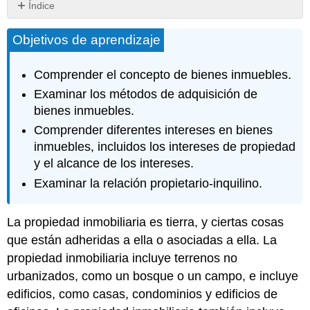
Índice
Métodos
Objetivos de aprendizaje
de
Adquisición
Intereses
Comprender el concepto de bienes inmuebles.
y
Examinar los métodos de adquisición de
Alcance
bienes inmuebles.
Deberes
de
Comprender diferentes intereses en bienes
los
inmuebles, incluidos los intereses de propiedad
terratenientes
y el alcance de los intereses.
Intereses
Examinar la relación propietario-inquilino.
de
propiedad
en
La propiedad inmobiliaria es tierra, y ciertas cosas
bienes
que están adheridas a ella o asociadas a ella. La
inmuebles
Alcance
propiedad inmobiliaria incluye terrenos no
de
urbanizados, como un bosque o un campo, e incluye
Intereses
edificios, como casas, condominios y edificios de
en