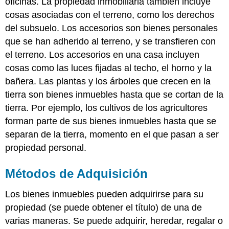
oficinas. La propiedad inmobiliaria también incluye
Bienes
Inmuebles
cosas asociadas con el terreno, como los derechos
Relaciones
del subsuelo. Los accesorios son bienes personales
entre
que se han adherido al terreno, y se transfieren con
el
el terreno. Los accesorios en una casa incluyen
propietario
y
cosas como las luces fijadas al techo, el horno y la
el
bañera. Las plantas y los árboles que crecen en la
inquilino
tierra son bienes inmuebles hasta que se cortan de la
Claves
tierra. Por ejemplo, los cultivos de los agricultores
para
llevar
forman parte de sus bienes inmuebles hasta que se
separan de la tierra, momento en el que pasan a ser
propiedad personal.
Métodos de Adquisición
Los bienes inmuebles pueden adquirirse para su
propiedad (se puede obtener el título) de una de
varias maneras. Se puede adquirir, heredar, regalar o