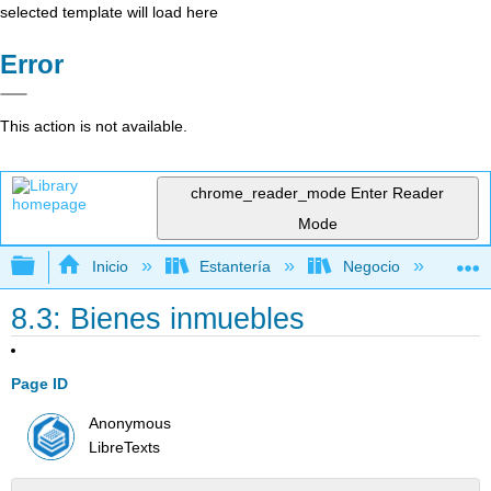
selected template will load here
Error
This action is not available.
chrome_reader_mode
Enter Reader
Mode
Expandir/contraer jerarquía global
Inicio
Estantería
Negocio
De
8.3: Bienes inmuebles
Page ID
Anonymous
LibreTexts