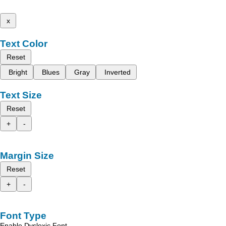
x
Text Color
Reset
Bright
Blues
Gray
Inverted
Text Size
Reset
+
-
Margin Size
Reset
+
-
Font Type
Enable Dyslexic Font