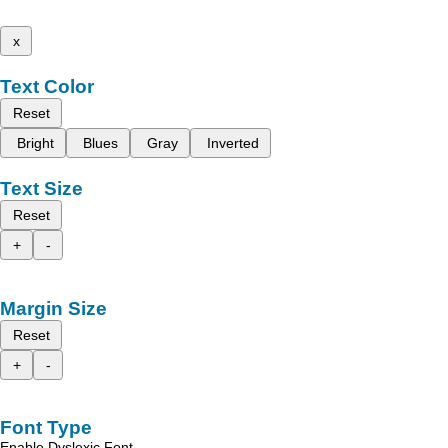
x
Text Color
Reset
Bright
Blues
Gray
Inverted
Text Size
Reset
+
-
Margin Size
Reset
+
-
Font Type
Enable Dyslexic Font