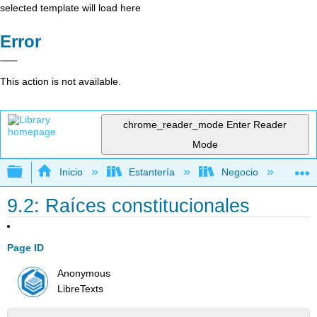
selected template will load here
Error
This action is not available.
chrome_reader_mode
Enter Reader
Mode
Expandir/contraer jerarquía global
Inicio
Estantería
Negocio
De
9.2: Raíces constitucionales
Page ID
Anonymous
LibreTexts