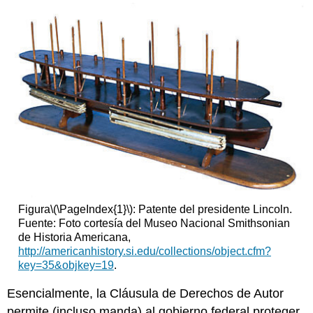
Figura
\(\PageIndex{1}\)
: Patente del presidente Lincoln.
Fuente: Foto cortesía del Museo Nacional Smithsonian
de Historia Americana,
http://americanhistory.si.edu/collections/object.cfm?
key=35&objkey=19
.
Esencialmente, la Cláusula de Derechos de Autor
permite (incluso manda) al gobierno federal proteger