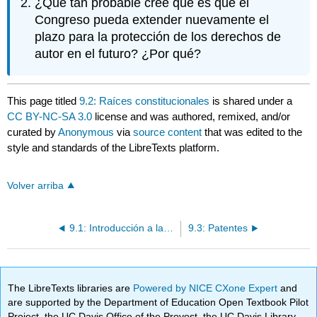
¿Qué tan probable cree que es que el
Congreso pueda extender nuevamente el
plazo para la protección de los derechos de
autor en el futuro? ¿Por qué?
This page titled
9.2: Raíces constitucionales
is shared under a
CC BY-NC-SA 3.0
license and was authored, remixed, and/or
curated by
Anonymous
via
source content
that was edited to the
style and standards of the LibreTexts platform.
Volver arriba
9.1: Introducción a la Propiedad Intelectual
9.3: Patentes
The LibreTexts libraries are
Powered by NICE CXone Expert
and
are supported by the Department of Education Open Textbook Pilot
Project, the UC Davis Office of the Provost, the UC Davis Library,