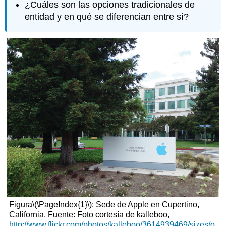
¿Cuáles son las opciones tradicionales de
entidad y en qué se diferencian entre sí?
Figura
\(\PageIndex{1}\)
: Sede de Apple en Cupertino,
California. Fuente: Foto cortesía de kalleboo,
http://www.flickr.com/photos/kalleboo/3614939469/sizes/o
.