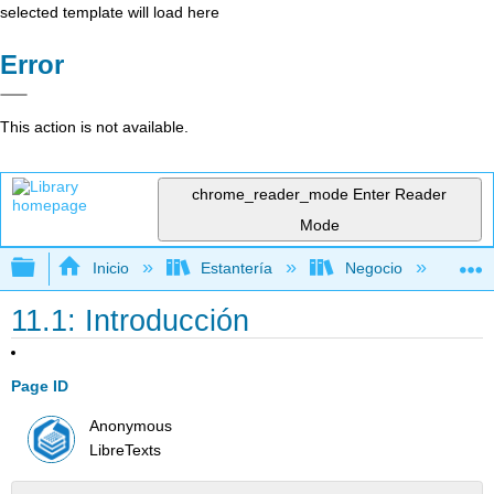
selected template will load here
Error
This action is not available.
chrome_reader_mode
Enter Reader
Mode
Expandir/contraer jerarquía global
Inicio
Estantería
Negocio
De
11.1: Introducción
Page ID
Anonymous
LibreTexts