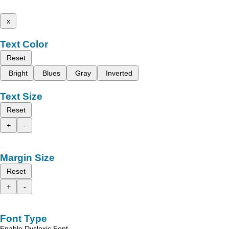
x
Text Color
Reset
Bright
Blues
Gray
Inverted
Text Size
Reset
+
-
Margin Size
Reset
+
-
Font Type
Enable Dyslexic Font