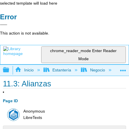
selected template will load here
Error
This action is not available.
chrome_reader_mode
Enter Reader
Mode
Expandir/contraer jerarquía global
Inicio
Estantería
Negocio
De
11.3: Alianzas
Page ID
Anonymous
LibreTexts