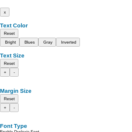
x
Text Color
Reset
Bright
Blues
Gray
Inverted
Text Size
Reset
+
-
Margin Size
Reset
+
-
Font Type
Enable Dyslexic Font