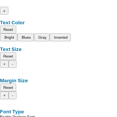
x
Text Color
Reset
Bright
Blues
Gray
Inverted
Text Size
Reset
+
-
Margin Size
Reset
+
-
Font Type
Enable Dyslexic Font