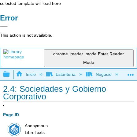
selected template will load here
Error
This action is not available.
chrome_reader_mode
Enter Reader
Mode
Expandir/contraer jerarquía global
Inicio
Estantería
Negocio
De
2.4: Sociedades y Gobierno
Corporativo
Page ID
Anonymous
LibreTexts