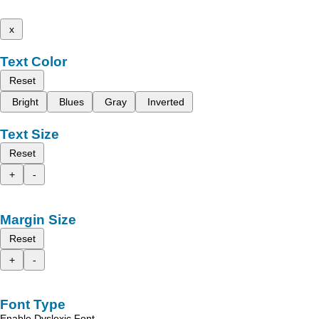
x
Text Color
Reset
Bright
Blues
Gray
Inverted
Text Size
Reset
+
-
Margin Size
Reset
+
-
Font Type
Enable Dyslexic Font