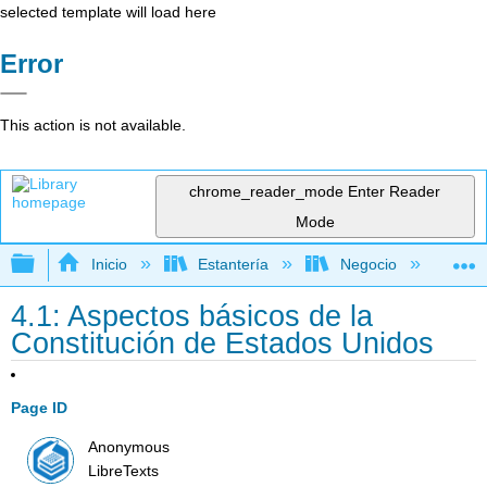
selected template will load here
Error
This action is not available.
chrome_reader_mode
Enter Reader
Mode
Expandir/contraer jerarquía global
Inicio
Estantería
Negocio
De
4.1: Aspectos básicos de la
Constitución de Estados Unidos
Page ID
Anonymous
LibreTexts