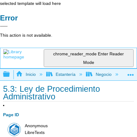
selected template will load here
Error
This action is not available.
chrome_reader_mode
Enter Reader
Mode
Expandir/contraer jerarquía global
Inicio
Estantería
Negocio
De
5.3: Ley de Procedimiento
Administrativo
Page ID
Anonymous
LibreTexts