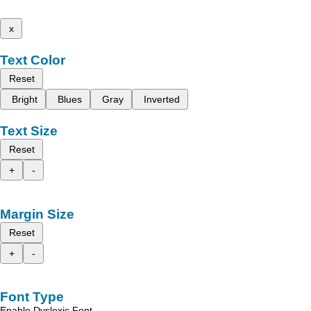
x
Text Color
Reset
Bright
Blues
Gray
Inverted
Text Size
Reset
+
-
Margin Size
Reset
+
-
Font Type
Enable Dyslexic Font