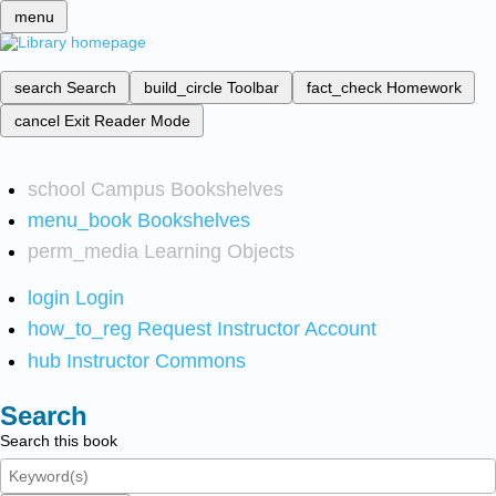
menu
search
Search
build_circle
Toolbar
fact_check
Homework
cancel
Exit Reader Mode
school
Campus Bookshelves
menu_book
Bookshelves
perm_media
Learning Objects
login
Login
how_to_reg
Request Instructor Account
hub
Instructor Commons
Search
Search this book