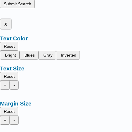
Submit Search
x
Text Color
Reset
Bright
Blues
Gray
Inverted
Text Size
Reset
+
-
Margin Size
Reset
+
-