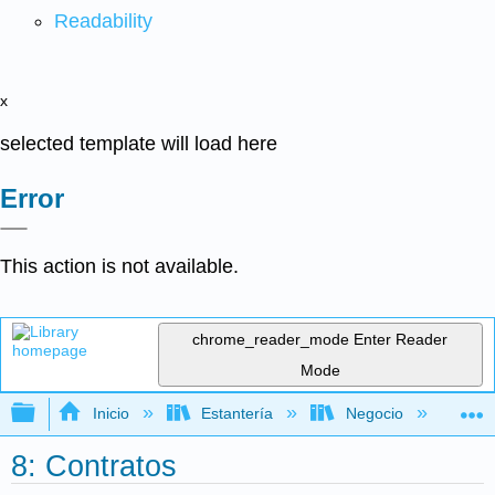
Readability
x
selected template will load here
Error
This action is not available.
chrome_reader_mode
Enter Reader
Mode
Expandir/contraer jerarquía global
Inicio
Estantería
Negocio
De
8: Contratos