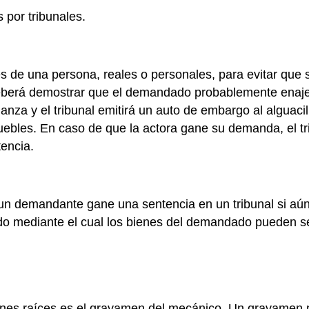
por tribunales.
 de una persona, reales o personales, para evitar que
rá demostrar que el demandado probablemente enajenará
nza y el tribunal emitirá un auto de embargo al alguacil
uebles. En caso de que la actora gane su demanda, el tr
tencia.
n demandante gane una sentencia en un tribunal si aún
o mediante el cual los bienes del demandado pueden se
es raíces es el gravamen del mecánico. Un gravamen m