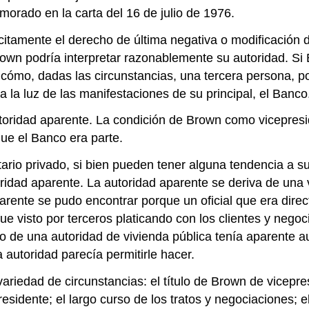
orado en la carta del 16 de julio de 1976.
lícitamente el derecho de última negativa o modificació
rown podría interpretar razonablemente su autoridad. Si
e cómo, dadas las circunstancias, una tercera persona, 
 la luz de las manifestaciones de su principal, el Banco
oridad aparente. La condición de Brown como vicepreside
ue el Banco era parte.
retario privado, si bien pueden tener alguna tendencia a s
idad aparente. La autoridad aparente se deriva de una 
parente se pudo encontrar porque un oficial que era direc
fue visto por terceros platicando con los clientes y nego
ivo de una autoridad de vivienda pública tenía aparente 
 autoridad parecía permitirle hacer.
ariedad de circunstancias: el título de Brown de vicepres
sidente; el largo curso de los tratos y negociaciones; e