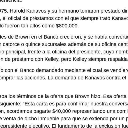
975, Harold Kanavos y su hermano tomaron prestado di
, el oficial de préstamos con el que siempre trató Ka
 fueron tan altos como $800,000.
des de Brown en el Banco crecieron, y se había converti
 catorce o quince sucursales además de su oficina centr
ario principal, frente a la oficina del presidente, cuyo 
ón de préstamo con Kelley, pero Kelley siempre respald
do con el Banco demandado mediante el cual se vendier
comprar las acciones. La demanda de Kanavos contra el
ba los términos de la oferta que Brown hizo. Esa oferta
siguiente: “Esta carta es para confirmar nuestra conver
ión, acordamos pagarte $40,000 representando una comis
de venta de dicho inmueble para que se extienda por un 
cepresidente ejecutivo. El fundamento de la exclusión fu