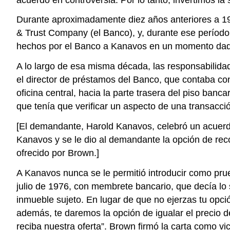
Durante aproximadamente diez años anteriores a 1
& Trust Company (el Banco), y, durante ese período
hechos por el Banco a Kanavos en un momento dado
A lo largo de esa misma década, las responsabilida
el director de préstamos del Banco, que contaba con
oficina central, hacia la parte trasera del piso banc
que tenía que verificar un aspecto de una transacci
[El demandante, Harold Kanavos, celebró un acuer
Kanavos y se le dio al demandante la opción de re
ofrecido por Brown.]
A Kanavos nunca se le permitió introducir como prue
julio de 1976, con membrete bancario, que decía lo 
inmueble sujeto. En lugar de que no ejerzas tu opc
además, te daremos la opción de igualar el precio 
reciba nuestra oferta”. Brown firmó la carta como vi