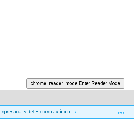
chrome_reader_mode
Enter Reader Mode
Exp
presarial y del Entorno Jurídico
15: Responsabilidad