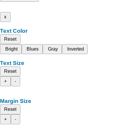
x
Text Color
Reset
Bright
Blues
Gray
Inverted
Text Size
Reset
+
-
Margin Size
Reset
+
-