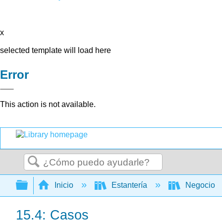
x
selected template will load here
Error
This action is not available.
Buscar
Expandir/contraer jerarquía global
Inicio
Estantería
Negocio
15.4: Casos