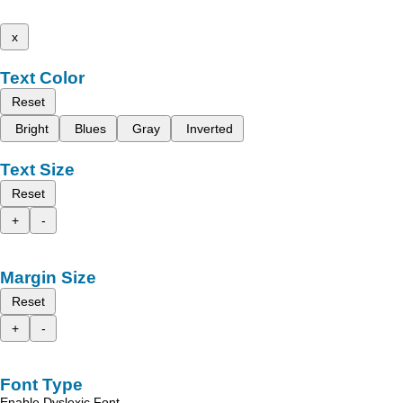
x
Text Color
Reset
Bright
Blues
Gray
Inverted
Text Size
Reset
+
-
Margin Size
Reset
+
-
Font Type
Enable Dyslexic Font