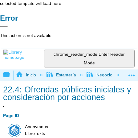
selected template will load here
Error
This action is not available.
chrome_reader_mode
Enter Reader
Mode
Expandir/contraer jerarquía global
Inicio
Estantería
Negocio
De
22.4: Ofrendas públicas iniciales y
consideración por acciones
Page ID
Anonymous
LibreTexts