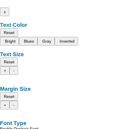
x
Text Color
Reset
Bright
Blues
Gray
Inverted
Text Size
Reset
+
-
Margin Size
Reset
+
-
Font Type
Enable Dyslexic Font