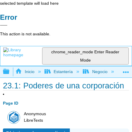
selected template will load here
Error
This action is not available.
chrome_reader_mode
Enter Reader
Mode
Expandir/contraer jerarquía global
Inicio
Estantería
Negocio
De
23.1: Poderes de una corporación
Page ID
Anonymous
LibreTexts