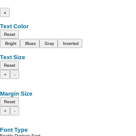
x
Text Color
Reset
Bright
Blues
Gray
Inverted
Text Size
Reset
+
-
Margin Size
Reset
+
-
Font Type
Enable Dyslexic Font