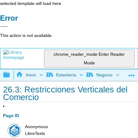
selected template will load here
Error
This action is not available.
chrome_reader_mode
Enter Reader
Mode
Expandir/contraer jerarquía global
Inicio
Estantería
Negocio
De
26.3: Restricciones Verticales del
Comercio
Page ID
Anonymous
LibreTexts