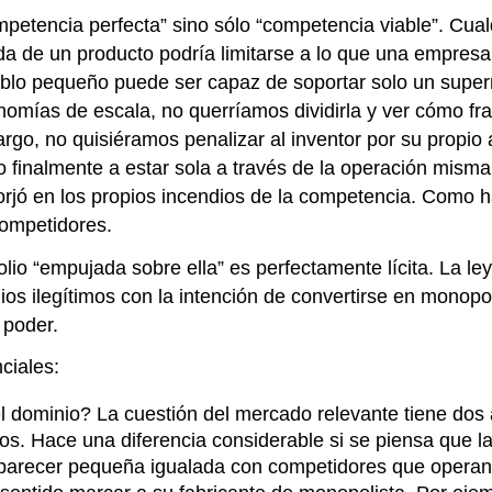
etencia perfecta” sino sólo “competencia viable”. Cualq
 de un producto podría limitarse a lo que una empresa p
blo pequeño puede ser capaz de soportar solo un supe
omías de escala, no querríamos dividirla y ver cómo fr
go, no quisiéramos penalizar al inventor por su propio
do finalmente a estar sola a través de la operación mism
orjó en los propios incendios de la competencia. Como 
competidores.
 “empujada sobre ella” es perfectamente lícita. La ley 
s ilegítimos con la intención de convertirse en monopo
 poder.
ciales:
l dominio? La cuestión del mercado relevante tiene dos
s. Hace una diferencia considerable si se piensa que l
arecer pequeña igualada con competidores que operan 