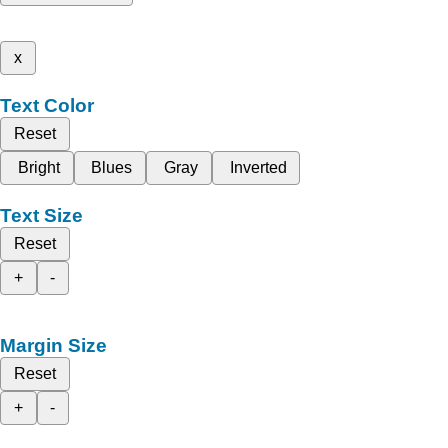
x
Text Color
Reset
Bright
Blues
Gray
Inverted
Text Size
Reset
+
-
Margin Size
Reset
+
-