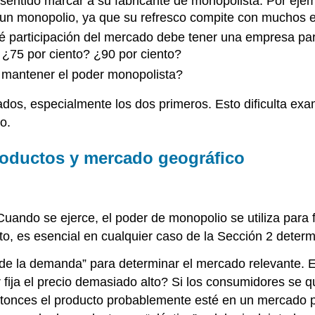
co sentido marcar a su fabricante de monopolista. Por e
un monopolio, ya que su refresco compite con muchos e
 participación del mercado debe tener una empresa pa
¿75 por ciento? ¿90 por ciento?
o mantener el poder monopolista?
ados, especialmente los dos primeros. Esto dificulta ex
o.
roductos y mercado geográfico
uando se ejerce, el poder de monopolio se utiliza para f
nto, es esencial en cualquier caso de la Sección 2 deter
a de la demanda” para determinar el mercado relevante. 
or fija el precio demasiado alto? Si los consumidores se
entonces el producto probablemente esté en un mercado 