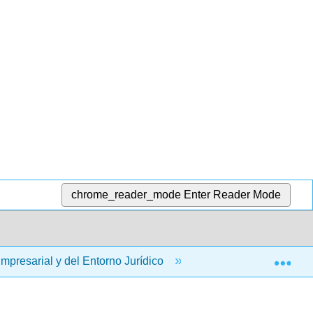
chrome_reader_mode
Enter Reader Mode
Exp
presarial y del Entorno Jurídico
26: Ley Antimonop