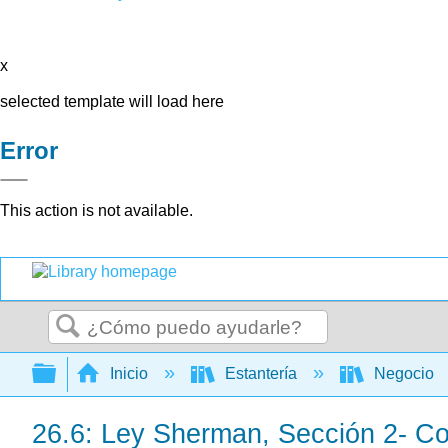
x
selected template will load here
Error
This action is not available.
Buscar
Expandir/contraer jerarquía global
Inicio
Estantería
Negocio
26.6: Ley Sherman, Sección 2- C