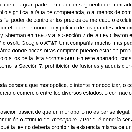
upe una gran parte de cualquier segmento del mercado,
olio significa la falta de competencia, o al menos de co
s “el poder de controlar los precios de mercado o exclui
or el poder económico y político de los grandes fideico
Ley Sherman en 1890 y a la Sección 7 de la Ley Clayton e
 Microsoft, Google o AT&T Una compañía mucho más peq
rea donde pocas otras compiten pueden estar en problem
lo a los de la lista
Fortune
500. En este apartado, cons
 como la Sección 7, prohibición de fusiones y adquisicio
“Toda persona que monopolice, o intente monopolizar, o c
rcio o comercio entre los diversos estados, o con naci
sición básica de que un monopolio no es per se ilegal. 
condición o atributo del
monopolio
. ¿Por qué debería ser 
qué la ley no debería prohibir la existencia misma de u