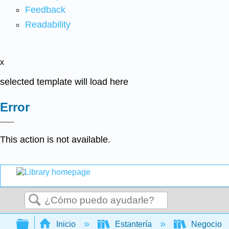
Feedback
Readability
x
selected template will load here
Error
This action is not available.
Buscar
Expandir/contraer jerarquía global
Inicio
Estantería
Negocio