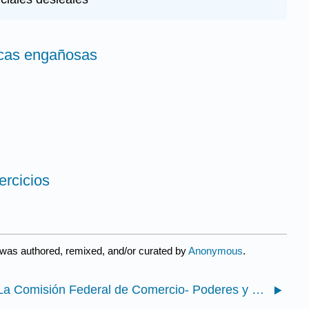
ticas engañosas
ercicios
 was authored, remixed, and/or curated by
Anonymous
.
27.1: La Comisión Federal de Comercio- Poderes y Ley que rige los actos engañosos