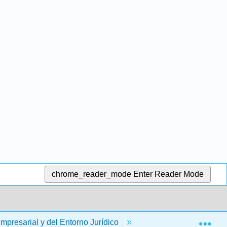
chrome_reader_mode
Enter Reader Mode
Exp
presarial y del Entorno Jurídico
27: Prácticas Desl