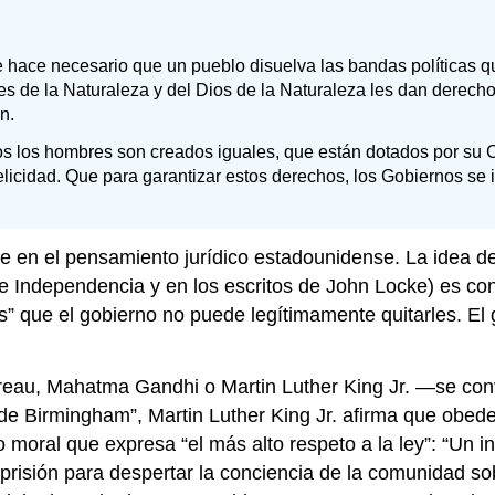
hace necesario que un pueblo disuelva las bandas políticas qu
Leyes de la Naturaleza y del Dios de la Naturaleza les dan derec
n.
 los hombres son creados iguales, que están dotados por su Cr
elicidad. Que para garantizar estos derechos, los Gobiernos se 
e en el pensamiento jurídico estadounidense. La idea d
e Independencia y en los escritos de John Locke) es cong
s” que el gobierno no puede legítimamente quitarles. El
oreau, Mahatma Gandhi o Martin Luther King Jr. —se conv
el de Birmingham”, Martin Luther King Jr. afirma que obe
moral que expresa “el más alto respeto a la ley”: “Un in
prisión para despertar la conciencia de la comunidad sob