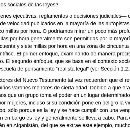
os sociales de las leyes?
enes ejecutivas, reglamentos o decisiones judiciales— 
s de velocidad publicados en la mayoría de las autopista
co millas por hora. O podríamos mirar un poco más profun
llas por hora generalmente son permitidas por la mayoría
cuenta y siete millas por hora en una zona de cincuenta 
tífico. El primer enfoque, examinando de manera precisa
co. El segundo enfoque, que se basa en el contexto socia
a escuela de pensamiento “realista legal” (ver Sección 1.
s lectores del Nuevo Testamento tal vez recuerden que el
 niños varones menores de cierta edad. Debido a que er
amos que un grupo toma el poder en un lugar determinado
 mujeres, incluso si su condición pone en peligro la vid
 sólo porque es la ley y se hace cumplir con una venga
o sin embargo es ley y generalmente se lleva a cabo. Para
ibán en Afganistán, del que se extrae este ejemplo, much