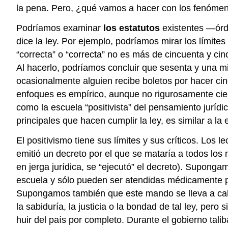
la pena. Pero, ¿qué vamos a hacer con los fenómen
Podríamos examinar
los estatutos
existentes —órd
dice la ley. Por ejemplo, podríamos mirar los límite
“correcta” o “correcta” no es más de cincuenta y cin
Al hacerlo, podríamos concluir que sesenta y una mi
ocasionalmente alguien recibe boletos por hacer cin
enfoques es empírico, aunque no rigurosamente cien
como la escuela “positivista” del pensamiento jurídi
principales que hacen cumplir la ley, es similar a l
El positivismo tiene sus límites y sus críticos. Lo
emitió un decreto por el que se mataría a todos los
en jerga jurídica, se “ejecutó” el decreto). Supong
escuela y sólo pueden ser atendidas médicamente por
Supongamos también que este mando se lleva a cabo,
la sabiduría, la justicia o la bondad de tal ley, per
huir del país por completo. Durante el gobierno tal