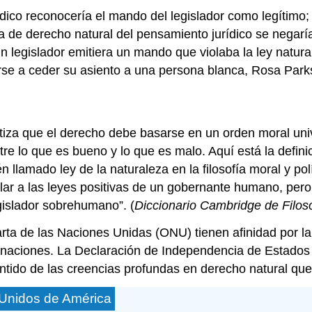
dico reconocería el mando del legislador como legítimo;
la de derecho natural del pensamiento jurídico se negarí
 un legislador emitiera un mando que violaba la ley natur
arse a ceder su asiento a una persona blanca, Rosa Park
za que el derecho debe basarse en un orden moral univer
tre lo que es bueno y lo que es malo. Aquí está la defin
én llamado ley de la naturaleza en la filosofía moral y p
ar a las leyes positivas de un gobernante humano, pero 
islador sobrehumano”. (
Diccionario Cambridge de Filos
ta de las Naciones Unidas (ONU) tienen afinidad por la 
y naciones. La Declaración de Independencia de Estados 
entido de las creencias profundas en derecho natural qu
 Unidos de América