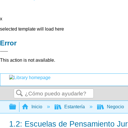
x
selected template will load here
Error
This action is not available.
Buscar
Expandir/contraer jerarquía global
Inicio
Estantería
Negocio
1.2: Escuelas de Pensamiento Jur