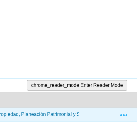
chrome_reader_mode
Enter Reader Mode
Exp
 Propiedad, Planeación Patrimonial y Seguros
1: Intro