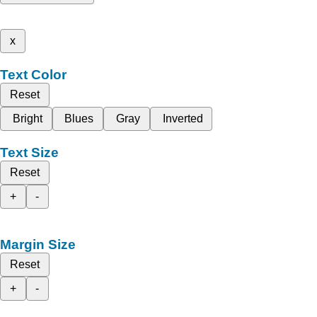
x
Text Color
Reset
Bright
Blues
Gray
Inverted
Text Size
Reset
+
-
Margin Size
Reset
+
-