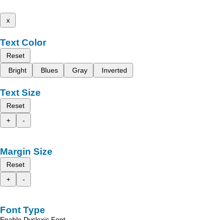
x
Text Color
Reset
Bright
Blues
Gray
Inverted
Text Size
Reset
+
-
Margin Size
Reset
+
-
Font Type
Enable Dyslexic Font