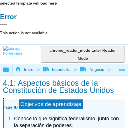
selected template will load here
Error
This action is not available.
chrome_reader_mode
Enter Reader
Mode
Expandir/contraer jerarquía global
Inicio
Estantería
Negocio
De
4.1: Aspectos básicos de la
Constitución de Estados Unidos
Objetivos de aprendizaje
Page ID
Conoce lo que significa federalismo, junto con
la separación de poderes.