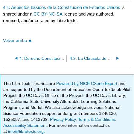
4.1: Aspectos básicos de la Constitución de Estados Unidos
is
shared under a
CC BY-NC-SA
license and was authored,
remixed, and/or curated by LibreTexts.
Volver arriba
4: Derecho Constitucional y Comercio de Estados Unidos
4.2: La Cláusula de Comercio
The LibreTexts libraries are
Powered by NICE CXone Expert
and
are supported by the Department of Education Open Textbook Pilot
Project, the UC Davis Office of the Provost, the UC Davis Library,
the California State University Affordable Learning Solutions
Program, and Merlot. We also acknowledge previous National
Science Foundation support under grant numbers 1246120,
1525057, and 1413739.
Privacy Policy
.
Terms & Conditions
.
Accessibility Statement
. For more information contact us
at
info@libretexts.org
.